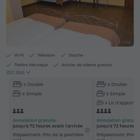
Wi-Fi
Télévision
Douche
Théière éléctrique
Articles de toilette gratuits
Voir plus
Serviettes
Chaussons
Sèche-cheveux
1 x Double
1 x Double
Chauffage
Armoire
Bureau
Table
1 x Simple
1 x Simple
Chaise
Coffre-fort
Téléphone
1 x Lit d'appoint
Service de réveil
Parquet
Eau embouteillée
Annulation gratuite:
Annulation gratuite
jusqu'à 72 heures avant l'arrivée
jusqu'à 72 heures av
Prépaiement: Prix de la première
Prépaiement: Prix d