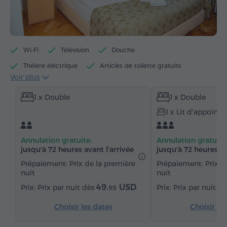
Wi-Fi
Télévision
Douche
Théière éléctrique
Articles de toilette gratuits
Voir plus
Serviettes
Chaussons
Sèche-cheveux
1 x Double
1 x Double
Chauffage
Armoire
Bureau
Table
1 x Lit d'appoint
Chaise
Coffre-fort
Téléphone
Service de réveil
Parquet
Eau embouteillée
Annulation gratuite:
Annulation gratuite
jusqu'à 72 heures avant l'arrivée
jusqu'à 72 heures av
Prépaiement: Prix de la première
Prépaiement: Prix d
nuit
nuit
49.
USD
Prix par nuit dès
Prix par nuit d
95
Choisir les dates
Choisir le