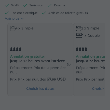
Wi-Fi
Télévision
Douche
Théière éléctrique
Articles de toilette gratuits
Voir plus
Serviettes
Chaussons
Sèche-cheveux
4 x Simple
2 x Simple
Chauffage
Armoire
Bureau
Table
1 x Double
Chaise
Coffre-fort
Téléphone
Service de réveil
Parquet
Eau embouteillée
Annulation gratuite:
Annulation gratuite
jusqu'à 72 heures avant l'arrivée
jusqu'à 72 heures av
Prépaiement: Prix de la première
Prépaiement: Prix d
nuit
nuit
67.
USD
Prix par nuit dès
Prix par nuit d
99
Choisir les dates
Choisir le