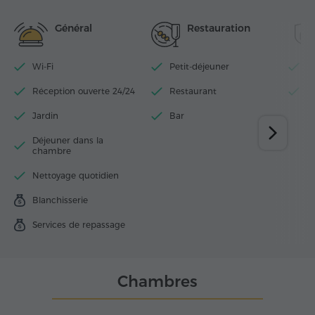
Général
Restauration
Wi-Fi
Petit-déjeuner
P
Réception ouverte 24/24
Restaurant
B
Jardin
Bar
Déjeuner dans la
chambre
Nettoyage quotidien
Blanchisserie
Services de repassage
Chambres