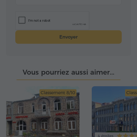
Envoyer
Vous pourriez aussi aimer...
Classement 8/10
Clas
4 étoiles