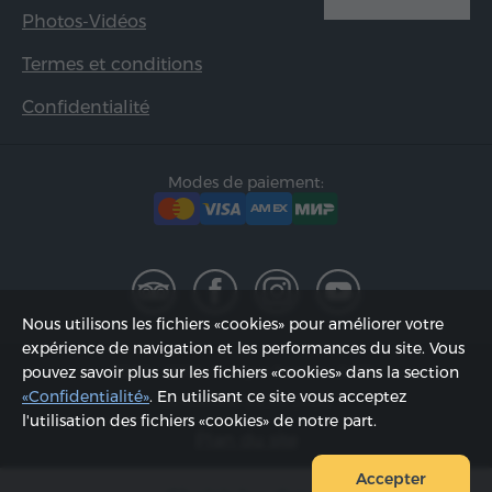
Photos-Vidéos
Termes et conditions
Confidentialité
Modes de paiement:
Nous utilisons les fichiers «cookies» pour améliorer votre
expérience de navigation et les performances du site. Vous
2002 - 2026, © «Hyur Service» SARL;
pouvez savoir plus sur les fichiers «cookies» dans la section
«Confidentialité»
. En utilisant ce site vous acceptez
Actualisée 08.08.2026
l'utilisation des fichiers «cookies» de notre part.
Plan du site
Accepter