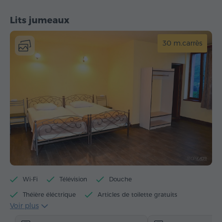
Lits jumeaux
30 m.carrès
Wi-Fi
Télévision
Douche
Théière éléctrique
Articles de toilette gratuits
Voir plus
Serviettes
Chaussons
Sèche-cheveux