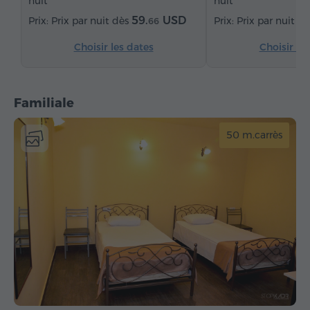
nuit
nuit
59.
USD
Prix par nuit dès
Prix par nuit d
66
Choisir les dates
Choisir le
Familiale
50 m.carrès