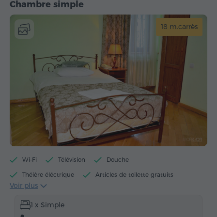
Chambre simple
18 m.carrès
Wi-Fi
Télévision
Douche
Théière éléctrique
Articles de toilette gratuits
Voir plus
Serviettes
Chaussons
Sèche-cheveux
1 x Simple
Chauffage
Armoire
Bureau
Chaise