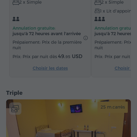
2 x Simple
2 x Simple
Chauffage
Armoire
Bureau
Table
1 x Lit d'appoint
Chaise
Coffre-fort
Téléphone
Service de réveil
Parquet
Eau embouteillée
Annulation gratuite:
Annulation gratuite
jusqu'à 72 heures avant l'arrivée
jusqu'à 72 heures av
Prépaiement: Prix de la première
Prépaiement: Prix d
nuit
nuit
49.
USD
Prix par nuit dès
Prix par nuit d
95
Choisir les dates
Choisir le
Triple
25 m.carrès