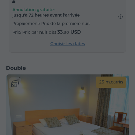
Coffre-fort
Téléphone
Service de réveil
Annulation gratuite:
Parquet
Eau embouteillée
jusqu'à 72 heures avant l'arrivée
Prépaiement: Prix de la première nuit
33.
USD
Prix par nuit dès
30
Choisir les dates
Double
25 m.carrès