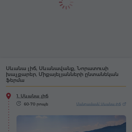
Սևանա լիճ, Սևանավանք, Նորատուսի
խաչքարեր, Միքայելյանների ընտանեկան
ֆերմա
1. Սևանա լիճ
60-70 րոպե
Մանրամասն՝ Սևանա լիճ