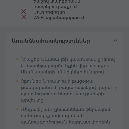
ճաշով տարբերակն
ընտրելու դեպքում
Աուդիոգիդեր
Wi-Fi տրանսպորտում
Առանձնահատկություններ
Հիացեք Սևանա լճի կապուտակ ջրերով
և լճափնյա բարձունքին վեր խոյացող
Սևանավանքի անկրկնելի հմայքով
Զբոսնեք Նորատուսի բացօթյա
թանգարանում՝ բացահայտելով դարերի
պատմություն ունեցող խաչքարերի
արվեստը
«Միքայելյան» ընտանեկան ֆերմայում
ծանոթացեք ավանդական
պանրագործության հարուստ փորձին