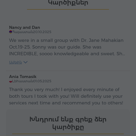
Կարծիքներ
բացահայտել այս հրաշք
ասեղնագործ և սբօսավ:
երկիրը։ Նաև կպատմեմ,
Ինչո՞ւ ընտրել ինձ: Կուզեմ՝
թե ինչու եմ 2001թ.-ից
խումբս տպավորված
ընտանիքիս հետ այստեղ
վերադառնա հայրենիքիս
Nancy and Dan
բնակվում։
պատմութեան
Հայաստան
20.10.2025
գեղեցկութեան եւ
We were in a small group with Dr. Jane Mahakian
մանավանդ ժպտերէս
Oct.19-25. Sonny was our guide. She was
հիւրընկալուեան համար:
INCREDIBLE, soooo knowledgeable and sweet. She
was very flexible and caring. We LOVED her!! I
Ավելին
cannot imagine a better guide!! Our drivers were
also fantastic, especially on Friday, Oct. 24. I'm so
Ania Tomasik
sorry I can't recall his name. Please acknowledge
Լեհաստան
01.05.2025
all the wonderful, excellent people, especially
Thank you very much! I enjoyed every minute of
Sonny! Thank you so much. I HIGHLY RECOMMEND
both tours I took with you! Will definitely use your
THEM ALL and will use them again next time I am
services next time and recommend you to others!
in Armenia!
Խնդրում ենք գրեք ձեր
կարծիքը