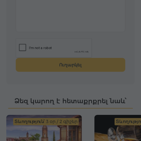
Ուղարկել
Ձեզ կարող է հետաքրքրել նաև՝
Տևողություն՝
3 օր / 2 գիշեր
Տևողությու