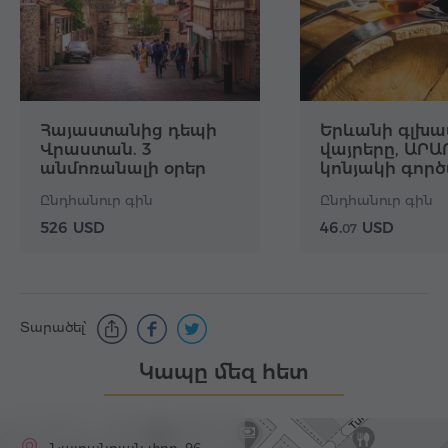
Հայաստանից դեպի
Երևանի գլխա
Վրաստան. 3
վայրերը, ԱՐԱ
անմոռանալի օրեր
կոնյակի գոր
համտես. Ստ
Ընդհանուր գին
Ընդհանուր գին
փաթեթ
526 USD
46.
USD
07
Տարածել՝
Կապը մեզ հետ