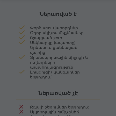
Միքայելյանների ընտանեկան ֆերման թարմ
քայլելիս ժամանակի սահմանները
կաթը վերածում է պանրի, որը համադրում է
անհետանում են։ Խաչքարերից մի քանիսը
Ներառված է
դարավոր ավանդույթների ու ժամանակակից
ճառագում են խստաշունչ վեհություն, իսկ
վարպետության հետ։
մյուսները ցուցադրում են նուրբ
Փորձառու վարորդներ
ժանյակազարդություն՝ ասես քանդակները
Օդորակիչով մեքենաներ
կենդանանում են արևի շողերի ներքո։
Շշալցված ջուր
Մեկնարկը (ավարտը)
Երևանում ցանկացած
վայրից
Տրանսպորտային միջոցի և
ուղևորների
ապահովագրություն
Լրացուցիչ կանգառներ
երթուղում
Ներառված չէ
Զգալի շեղումներ երթուղուց
Ալկոհոլային խմիչքներ՝