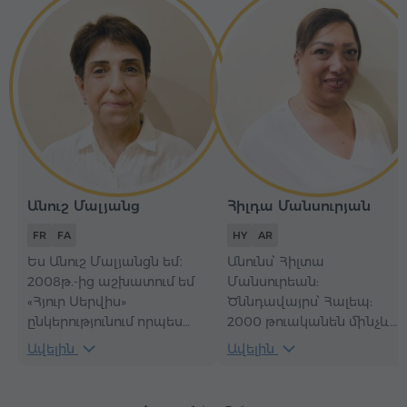
Անուշ Մալյանց
Հիլդա Մանսուրյան
FR
FA
HY
AR
Ես Անուշ Մալյանցն եմ։
Անունս՝ Հիլտա
2008թ.-ից աշխատում եմ
Մանսուրեան:
«Հյուր Սերվիս»
Ծննդավայրս՝ Հալեպ:
ընկերությունում որպես
2000 թուականեն մինչև
զբոսավար՝ ֆրանսերեն և
այսօր կամավոր
Ավելին
Ավելին
պարսկերեն լեզուներով։
կաշխատեմ ՀՕՄ-ի (Հայ
Սիրով կսպասեմ Ձեզ
օգնութեան միություն) մէջ:
Հայաստանում և կօգնեմ
Կաշխատւմ հայկական