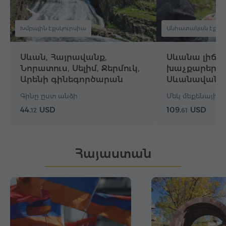
Խմբային էքսկուրսիա
Անհատական էքսկ
Սևան, Հայրավանք,
Սևանա լիճ, 
Նորատուս, Սելիմ, Ջերմուկ,
խաչքարեր, 
Արենի գինեգործարան
Սևանավանք
Գինը ըստ անձի
Մեկ մեքենայի գի
44.
USD
109.
USD
12
61
Հայաստան