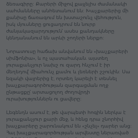
ձեռագիրը։ Քարերի միջով քայլելիս ժամանակի
սահմանները անհետանում են։ Խաչքարերից մի
քանիսը ճառագում են խստաշունչ վեհություն,
իսկ մյուսները ցուցադրում են նուրբ
ժանյակազարդություն՝ ասես քանդակները
կենդանանում են արևի շողերի ներքո։
Նորատուսը հաճախ անվանում են «խաչքարերի
սիմֆոնիա», և ոչ պատահական. այստեղ
յուրաքանչյուր նախշ ու զարդ հնչում է իր
մեղեդով՝ միահունչ քամու և լեռների շշուկին։ Սա
եզակի վայրերից է, որտեղ կարելի է տեսնել
խաչքարագործության զարգացման ողջ
ընթացքը՝ արտացոլող ժողովրդի
ուրախություններն ու ցավերը։
Լեգենդն ասում է, թե վարպետի հոգին ներկա է
յուրաքանչյուր քարի մեջ, և հենց դրա շնորհիվ
խաչքարերը շարունակում են «շնչել» դարեր անց։
Հայ խաչքարագործության արվեստը ներառված