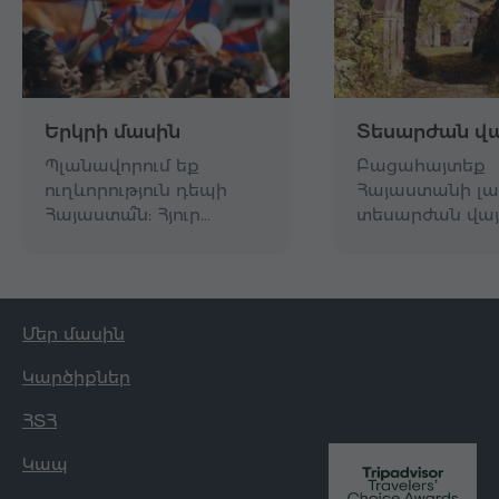
Երկրի մասին
Տեսարժան վա
Պլանավորում եք
Բացահայտեք
ուղևորություն դեպի
Հայաստանի լա
Հայաստա՞ն: Հյուր…
տեսարժան վայ
Մեր մասին
Կարծիքներ
ՀՏՀ
Կապ