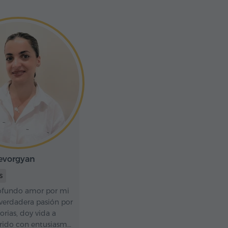
evorgyan
S
ofundo amor por mi
 verdadera pasión por
orias, doy vida a
rrido con entusiasmo