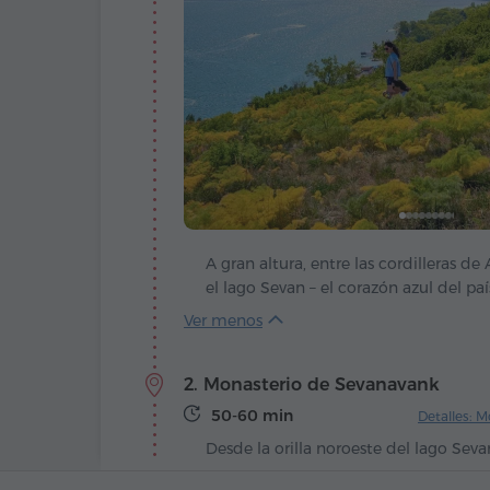
A gran altura, entre las cordilleras de
el lago Sevan – el corazón azul del pa
del viento y del sol. La leyenda cuent
alzaba un valle verde, hasta que el ci
lágrimas y lo llenó de agua para ent
2. Monasterio de Sevanavank
un regalo invaluable.
50-60 min
Detalles: 
Desde la orilla noroeste del lago Sev
vista que corta la respiración: una pe