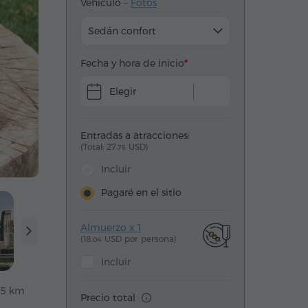
Vehículo –
Fotos
Sedán confort
Fecha y hora de inicio
Elegir
Entradas a atracciones:
(Total: 27.
USD)
75
Incluir
Pagaré en el sitio
Almuerzo x 1
(18.
USD por persona)
04
Incluir
5 km
Precio total