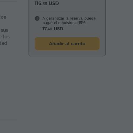
116.
USD
55
lce
A garantizar la reserva, puede
pagar el depósito al 15%:
17.
USD
48
sus
e los
idad
Añadir al carrito