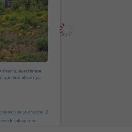
 Armenia, se extiende
ís, que late al compás
a que aquí, antaño, se
elo derramó sus
regar a la humanidad
Monasterio de Sevanavank
an se despliega una
nínsula se alza desde