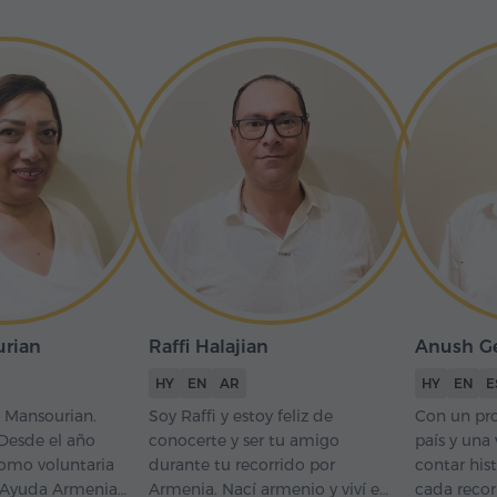
urian
Raffi Halajian
Anush G
HY
EN
AR
HY
EN
E
 Mansourian.
Soy Raffi y estoy feliz de
Con un pr
 Desde el año
conocerte y ser tu amigo
país y una
omo voluntaria
durante tu recorrido por
contar hist
 Ayuda Armenia.
Armenia. Nací armenio y viví en
cada reco