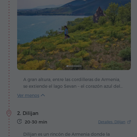
A gran altura, entre las cordilleras de Armenia,
se extiende el lago Sevan – el corazón azul del
país, que late al compás del viento y del sol. La
leyenda cuenta que aquí, antaño, se alzaba un
valle verde, hasta que el cielo derramó sus
2. Dilijan
lágrimas y lo llenó de agua para entregar a la
humanidad un regalo invaluable.
20-30 min
Detalles: Dilijan
Dilijan es un rincón de Armenia donde la