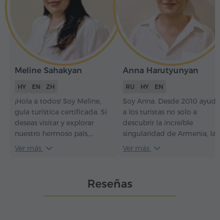
Meline Sahakyan
Anna Harutyunyan
HY
EN
ZH
RU
HY
EN
¡Hola a todos! Soy Meline,
Soy Anna. Desde 2010 ayud
guía turística certificada. Si
a los turistas no solo a
deseas visitar y explorar
descubrir la increíble
nuestro hermoso país,
singularidad de Armenia, la
Armenia, con una guía
profundidad de su historia y
Ver más
Ver más
experta y sociable, será un
el fenómeno de su
honor para mí ser tu guía.
existencia, sino también a
Bienvenidos a Armenia –
disfrutar junto a ellos de una
Reseñas
Հայաստան.
paz interior y serenidad.