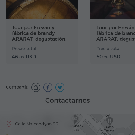
Tour por Ereván y
Tour por Ereván
fábrica de brandy
fábrica de bran
ARARAT, degustación:
ARARAT, degust
paquete Estándar
paquete Avanz
Precio total
Precio total
46.
USD
50.
USD
07
78
Compartir:
Contactarnos
Calle Nalbandyan 96