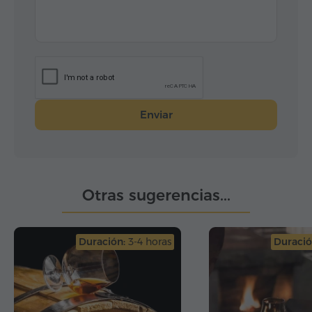
also in Georgia. If there is any way we can
promote your travel services, please let us know
and do not hesitate to contact us. Also if there is
an opportunity to express our thanks to the
guides, please inform us about it.
We wish you in the future every success.
With best regards
Enviar
Mária Kadlečíková
Vice- chairman of the Stefanik Association
Nitra, Slovak Republic
Otras sugerencias...
Duración:
3-4 horas
Duració