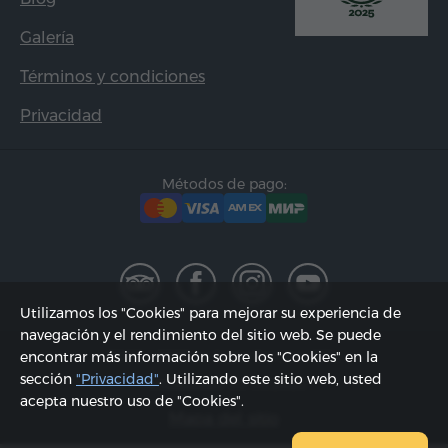
Galería
Términos y condiciones
Privacidad
Métodos de pago:
Utilizamos los "Cookies" para mejorar su experiencia de
navegación y el rendimiento del sitio web. Se puede
2002 - 2026, © "Hyur Service" SRL;
encontrar más información sobre los "Cookies" en la
sección
"Privacidad"
. Utilizando este sitio web, usted
Actualizado 08.08.2026
acepta nuestro uso de "Cookies".
Mapa del sitio