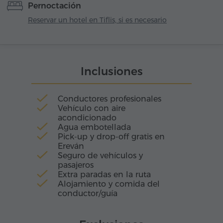
Pernoctación
aguas las cúpulas, los puentes y las luces de la
gran ciudad. En sus callejuelas aún resuena el
Reservar un hotel en Tiflis, si es necesario
murmullo del pasado, mientras en las amplias
avenidas se siente el pulso del presente.
Inclusiones
Conductores profesionales
Vehículo con aire
acondicionado
Agua embotellada
Pick-up y drop-off gratis en
Ereván
Seguro de vehículos y
pasajeros
Extra paradas en la ruta
Alojamiento y comida del
conductor/guía