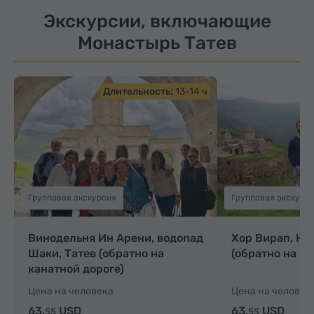
Экскурсии, включающие
Монастырь Татев
Длительность:
13-14 ч
Д
Групповая экскурсия
Групповая экскурс
Винодельня Ин Арени, водопад
Хор Вирап, Но
Шаки, Татев (обратно на
(обратно на ка
канатной дороге)
Цена на человека
Цена на человек
63.
USD
63.
USD
55
55