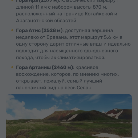
Гора Ара (2577 м)
: классический маршрут
длиной 11 км с набором высоты 870 м,
расположенный на границе Котайкской и
Арагацотнской областей.
Гора Атис (2528 м)
: доступная вершина
недалеко от Еревана, этот маршрут 5.6 км в
одну сторону дарит отличные виды и идеально
подходит для насыщенного однодневного
похода, чтобы акклиматизироваться.
Гора Артаниш (2460 м)
: красивое
восхождение, которое, по мнению многих,
открывает, пожалуй, самый лучший
панорамный вид на весь Севан.