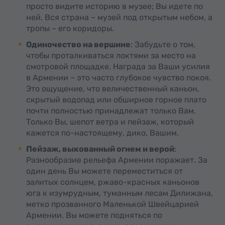
просто видите историю в музее; Вы идете по
ней. Вся страна – музей под открытым небом, а
тропы – его коридоры.
Одиночество на вершине
: Забудьте о том,
чтобы проталкиваться локтями за место на
смотровой площадке. Награда за Ваши усилия
в Армении – это часто глубокое чувство покоя.
Это ощущение, что величественный каньон,
скрытый водопад или обширное горное плато
почти полностью принадлежат только Вам.
Только Вы, шепот ветра и пейзаж, который
кажется по-настоящему, дико, Вашим.
Пейзаж, выкованный огнем и верой
:
Разнообразие рельефа Армении поражает. За
один день Вы можете переместиться от
залитых солнцем, ржаво-красных каньонов
юга к изумрудным, туманным лесам Дилижана,
метко прозванного Маленькой Швейцарией
Армении. Вы можете подняться по