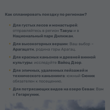
Как спланировать поездку по регионам?
Для густых лесов и монастырей
:
отправляйтесь в регион
Тавуш
и в
Национальный парк Дилижан
.
Для высокогорных вершин
: Ваш выбор –
Арагацотн
, родина горы Арагац.
Для красных каньонов и древней винной
культуры
: исследуйте
Вайоц Дзор
.
Для эпичных, удаленных пейзажей и
технического каньонинга
: южный
Сюник
обязателен к посещению.
Для потрясающих видов на озеро Севан
: Вам
в
Гегаркуник
.