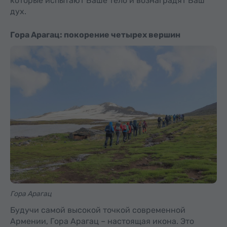
которые испытают Ваше тело и вознаградят Ваш
дух.
Гора Арагац: покорение четырех вершин
Гора Арагац
Будучи самой высокой точкой современной
Армении, Гора Арагац – настоящая икона. Это