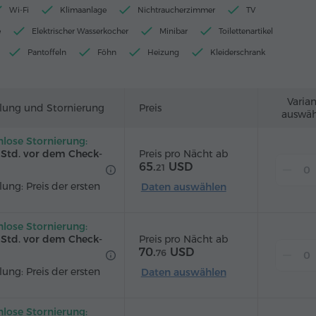
Wi-Fi
Klimaanlage
Nichtraucherzimmer
TV
e
Elektrischer Wasserkocher
Minibar
Toilettenartikel
Pantoffeln
Föhn
Heizung
Kleiderschrank
Stühl
Safe
Telefon
Weckdienst
Kabelkanäle
n
Bügeleisen mit Bügelbrett (auf Anfrage)
Varia
lung und Stornierung
Preis
auswäh
nlose Stornierung:
Preis pro Nächt ab
2 Std. vor dem Check-
65.
USD
21
ung: Preis der ersten
Daten auswählen
nlose Stornierung:
Preis pro Nächt ab
2 Std. vor dem Check-
70.
USD
76
ung: Preis der ersten
Daten auswählen
nlose Stornierung: