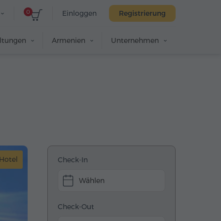
0
Einloggen
Registrierung
altungen
Armenien
Unternehmen
Hotel
Check-In
Wählen
Check-Out