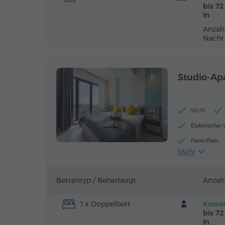
bis 7
In
Anzahl
Nacht
Studio-Ap
Wi-Fi
Elektrischer
Pantoffeln
Mehr
Safe
Küchenzeile
Bettentyp /
Beherbergt
Anzah
1 x Doppelbett
Koste
bis 7
In