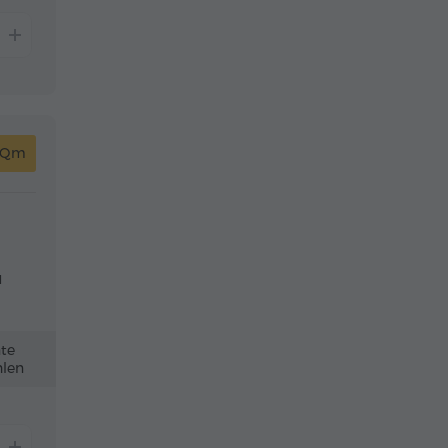
 Qm
l
nte
len