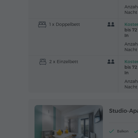
Anzahl
Nacht
1 x Doppelbett
Koste
bis 7
In
Anzahl
Nacht
2 x Einzelbett
Koste
bis 7
In
Anzahl
Nacht
Studio-Ap
Balkon