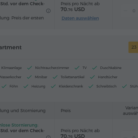
Preis pro Nächt ab
2 Std. vor dem Check-
70.
USD
76
ung: Preis der ersten
Daten auswählen
artment
23
Klimaanlage
Nichtraucherzimmer
TV
Duschkabine
 Wasserkocher
Minibar
Toilettenartikel
Handtücher
Föhn
Heizung
Kleiderschrank
Schreibtisch
Stüh
Telefon
Weckdienst
Kabelkanäle
Parkettboden
Bügeleisen mit Bügelbrett (auf Anfrage)
Varia
lung und Stornierung
Preis
auswäh
nlose Stornierung:
Preis pro Nächt ab
2 Std. vor dem Check-
70.
USD
76