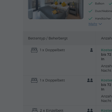
Balkon
Duschkabin
Handtücher
Mehr
Schreibtisch
Parkettbode
Bettentyp /
Beherbergt
Anzah
1 x Doppelbett
Koste
bis 7
In
Anzahl
Nacht
1 x Doppelbett
Koste
bis 7
In
Anzahl
Nacht
2 x Einzelbett
Koste