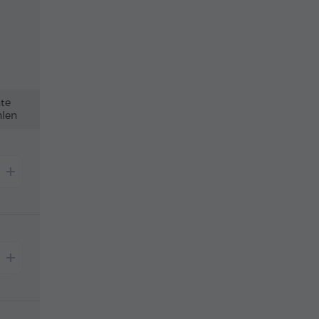
nte
len