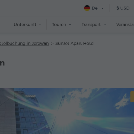
De
$
USD
Unterkunft
Touren
Transport
Veranst
otelbuchung in Jerewan
Sunset Apart Hotel
an