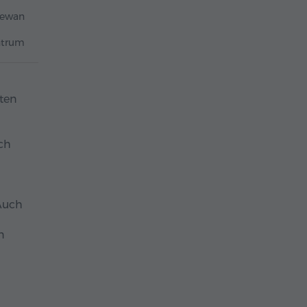
rewan
ntrum
ten
ch
 Auch
n