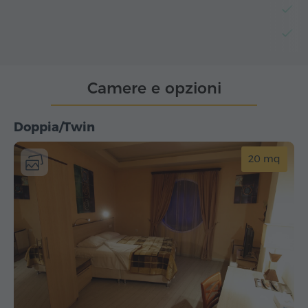
O
Sp
Camere e opzioni
Doppia/Twin
20 mq