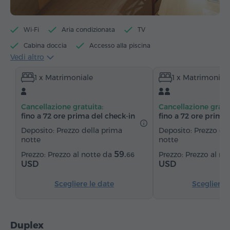
Wi-Fi
Aria condizionata
TV
Cabina doccia
Accesso alla piscina
Vedi altro
Accesso alla palestra
Accesso alla sauna
1 x Matrimoniale
1 x Matrimonial
Minibar
Articoli da toeletta
Asciugamani
Accappatoio
Pantofole
Asciugacapelli
Cancellazione gratuita:
Cancellazione gratu
Riscaldamento
Armadio/Guardaroba
Scrivania
fino a 72 ore prima del check‑in
fino a 72 ore prima 
Sedia
Cassaforte
Telefono
Servizio sveglia
Deposito: Prezzo della prima
Deposito: Prezzo de
notte
notte
Canali satellitari
Pavimenti in parquet
59.
Prezzo al notte da
Prezzo al no
66
Frigorifero
Ferro da stiro con asse (su richiesta)
USD
USD
Scegliere le date
Scegliere 
Duplex