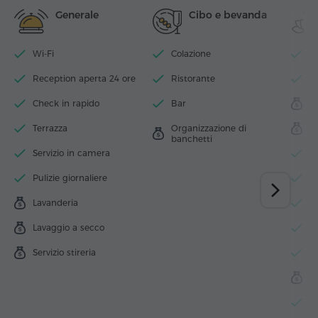
Generale
Cibo e bevanda
Wi-Fi
Colazione
Pi
Reception aperta 24 ore
Ristorante
Ce
Check in rapido
Bar
S
Terrazza
Organizzazione di
M
banchetti
Servizio in camera
S
Pulizie giornaliere
H
Lavanderia
B
Lavaggio a secco
J
Servizio stireria
V
Sa
S