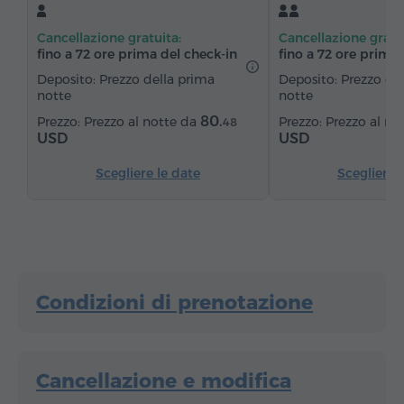
Riscaldamento
Armadio/Guardaroba
Scrivania
Cancellazione gratuita:
Cancellazione gratu
Zona salotto
Tavolo
Divano
Sedia
fino a 72 ore prima del check‑in
fino a 72 ore prima 
Cassaforte
Telefono
Servizio sveglia
Deposito: Prezzo della prima
Deposito: Prezzo de
notte
notte
Canali satellitari
Pavimenti in parquet
80.
Prezzo al notte da
Prezzo al no
48
Frigorifero
Ferro da stiro con asse (su richiesta)
USD
USD
Scegliere le date
Scegliere 
Condizioni di prenotazione
Cancellazione e modifica