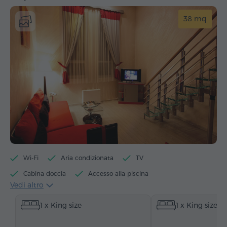
38 mq
Wi-Fi
Aria condizionata
TV
Cabina doccia
Accesso alla piscina
Vedi altro
Accesso alla palestra
Accesso alla sauna
1 x King size
1 x King size
Minibar
Articoli da toeletta
Asciugamani
Accappatoio
Pantofole
Asciugacapelli