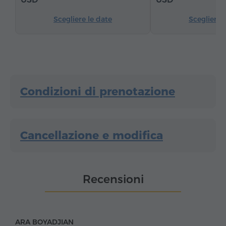
Ferro da stiro con asse (su richiesta)
Scegliere le date
Scegliere 
Condizioni di prenotazione
Cancellazione e modifica
Recensioni
ARA BOYADJIAN