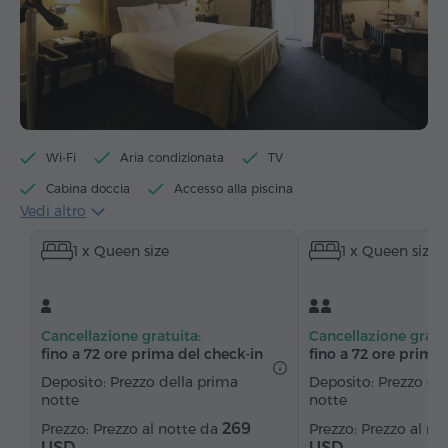
Wi-Fi
Aria condizionata
TV
Cabina doccia
Accesso alla piscina
Vedi altro
Accesso alla palestra
Bollitore per tè/caffè
1 x Queen size
1 x Queen size
Bollitore elettrico
Minibar
Articoli da toeletta
Asciugamani
Accappatoio
Pantofole
Asciugacapelli
Riscaldamento
Cancellazione gratuita:
Cancellazione gratu
Armadio/Guardaroba
Scrivania
Zona salotto
fino a 72 ore prima del check‑in
fino a 72 ore prima 
Divano
Sedia
Cassaforte
Telefono
Deposito: Prezzo della prima
Deposito: Prezzo de
notte
notte
Radio
Sveglia
Servizio sveglia
269
Prezzo al notte da
Prezzo al no
Canali satellitari
Moquette
Acqua in bottiglia
USD
USD