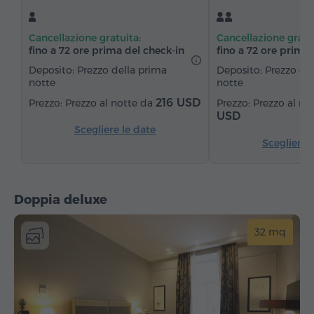
Asciugacapelli
Riscaldamento
Cancellazione gratuita:
Cancellazione gratu
Armadio/Guardaroba
Sedia
Cassaforte
fino a 72 ore prima del check‑in
fino a 72 ore prima 
Telefono
Radio
Sveglia
Servizio sveglia
Deposito: Prezzo della prima
Deposito: Prezzo de
notte
notte
Canali satellitari
Acqua in bottiglia
216 USD
Prezzo al notte da
Prezzo al no
Ferro da stiro con asse (su richiesta)
USD
Scegliere le date
Scegliere 
Doppia deluxe
32 mq