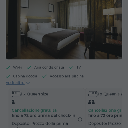
Wi-Fi
Aria condizionata
TV
Cabina doccia
Accesso alla piscina
Vedi altro
Accesso alla palestra
Bollitore per tè/caffè
1 x Queen size
1 x Queen size
Bollitore elettrico
Minibar
Articoli da toeletta
Asciugamani
Accappatoio
Pantofole
Cancellazione gratuita:
Cancellazione gratu
Asciugacapelli
Riscaldamento
fino a 72 ore prima del check‑in
fino a 72 ore prima 
Armadio/Guardaroba
Scrivania
Sedia
Deposito: Prezzo della prima
Deposito: Prezzo de