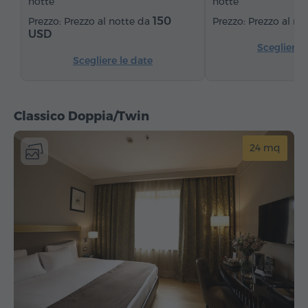
notte
notte
Cassaforte
Telefono
Radio
Sveglia
150
Prezzo al notte da
Prezzo al no
Servizio sveglia
Canali satellitari
USD
Acqua in bottiglia
Scegliere 
Scegliere le date
Ferro da stiro con asse (su richiesta)
Classico Doppia/Twin
24 mq