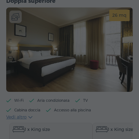
Doppia superiore
26 mq
Wi-Fi
Aria condizionata
TV
Cabina doccia
Accesso alla piscina
Vedi altro
Accesso alla palestra
Bollitore per tè/caffè
1 x King size
1 x King size
Bollitore elettrico
Minibar
Articoli da toeletta
Asciugamani
Accappatoio
Pantofole