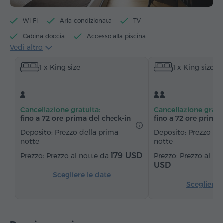
Wi-Fi
Aria condizionata
TV
Cabina doccia
Accesso alla piscina
Vedi altro
Accesso alla palestra
Bollitore per tè/caffè
1 x King size
1 x King size
Bollitore elettrico
Minibar
Articoli da toeletta
Asciugamani
Accappatoio
Pantofole
Asciugacapelli
Riscaldamento
Cancellazione gratuita:
Cancellazione gratu
Armadio/Guardaroba
Scrivania
Sedia
fino a 72 ore prima del check‑in
fino a 72 ore prima 
Cassaforte
Telefono
Radio
Sveglia
Deposito: Prezzo della prima
Deposito: Prezzo de
notte
notte
Servizio sveglia
Canali satellitari
179 USD
Prezzo al notte da
Prezzo al no
Acqua in bottiglia
USD
Scegliere le date
Ferro da stiro con asse (su richiesta)
Scegliere 