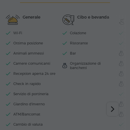
Generale
Cibo e bevanda
Wi-Fi
Colazione
Pi
Ottima posizione
Ristorante
Ce
Animali ammessi
Bar
S
Camere comunicanti
Organizzazione di
M
banchetti
Reception aperta 24 ore
S
Check in rapido
H
Servizio di portineria
B
Giardino d'inverno
Sa
ATM/Bancomat
So
Cambio di valuta
A