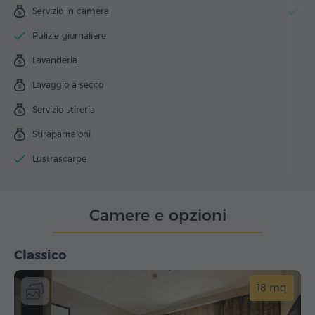
Servizio in camera
Sp
Pulizie giornaliere
Lavanderia
Lavaggio a secco
Servizio stireria
Stirapantaloni
Lustrascarpe
Camere e opzioni
Classico
18 mq