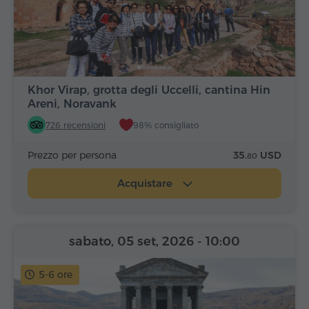
Khor Virap, grotta degli Uccelli, cantina Hin
Areni, Noravank
726 recensioni
98% consigliato
Prezzo per persona
35.
USD
80
Acquistare
sabato, 05 set, 2026
- 10:00
5-6 ore