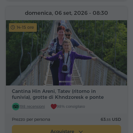
domenica, 06 set, 2026
- 08:30
14-15 ore
Cantina Hin Areni, Tatev (ritorno in
funivia), grotte di Khndzoresk e ponte
198 recensioni
98% consigliato
Prezzo per persona
63.
USD
55
Acquistare