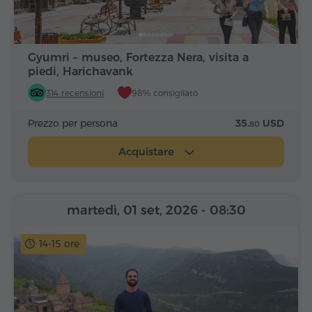
Gyumri – museo, Fortezza Nera, visita a
piedi, Harichavank
314 recensioni
98% consigliato
Prezzo per persona
35.
USD
80
Acquistare
martedì, 01 set, 2026
- 08:30
14-15 ore