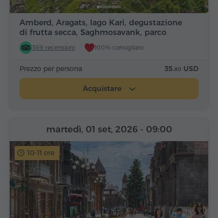
Amberd, Aragats, lago Kari, degustazione
di frutta secca, Saghmosavank, parco
Alfabeto
369 recensioni
100% consigliato
Prezzo per persona
35.
USD
80
Acquistare
martedì, 01 set, 2026
- 09:00
10-11 ore