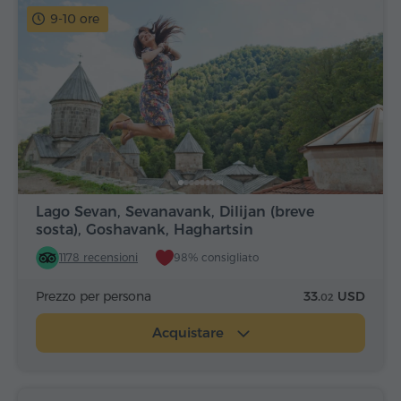
9-10 ore
Lago Sevan, Sevanavank, Dilijan (breve
sosta), Goshavank, Haghartsin
1178 recensioni
98% consigliato
Prezzo per persona
33.
USD
02
Acquistare