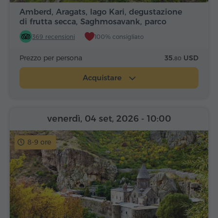
Amberd, Aragats, lago Kari, degustazione
di frutta secca, Saghmosavank, parco
Alfabeto
369 recensioni
100% consigliato
Prezzo per persona
35.
USD
80
Acquistare
venerdì, 04 set, 2026
- 10:00
8-9 ore