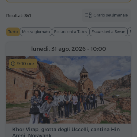
Risultati:
341
Orario settimanale
Tutto
Mezza giornata
Escursioni a Tatev
Escursioni a Sevan
Esc
lunedì, 31 ago, 2026
- 10:00
9-10 ore
Khor Virap, grotta degli Uccelli, cantina Hin
Areni, Noravank