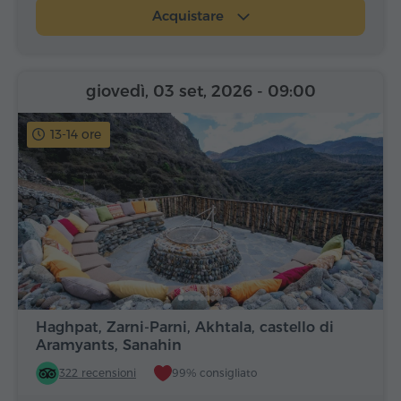
Acquistare
giovedì, 03 set, 2026
- 09:00
13-14 ore
Haghpat, Zarni-Parni, Akhtala, castello di
Aramyants, Sanahin
322 recensioni
99% consigliato