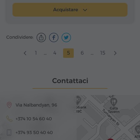
Acquistare
Condividere:
1
...
4
5
6
...
15
Contattaci
Via Nalbandyan, 96
+374 10 54 60 40
+374 93 50 40 40