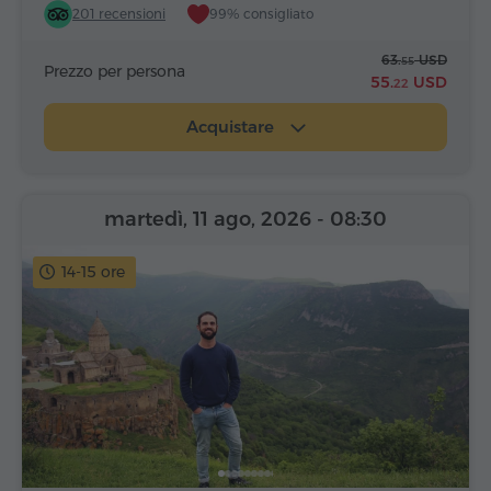
201 recensioni
99% consigliato
63.
USD
55
Prezzo per persona
55.
USD
22
Acquistare
martedì, 11 ago, 2026
- 08:30
14-15 ore