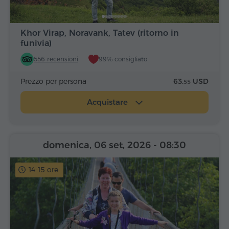
Khor Virap, Noravank, Tatev (ritorno in
funivia)
556 recensioni
99% consigliato
Prezzo per persona
63.
USD
55
Acquistare
domenica, 06 set, 2026
- 08:30
14-15 ore