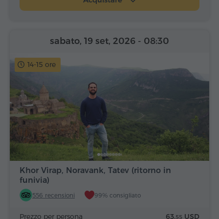
sabato, 19 set, 2026
- 08:30
14-15 ore
Khor Virap, Noravank, Tatev (ritorno in
funivia)
556 recensioni
99% consigliato
Prezzo per persona
63.
USD
55