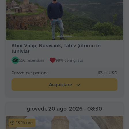
Khor Virap, Noravank, Tatev (ritorno in
funivia)
556 recensioni
99% consigliato
Prezzo per persona
63.
USD
55
Acquistare
giovedì, 20 ago, 2026
- 08:30
13-14 ore