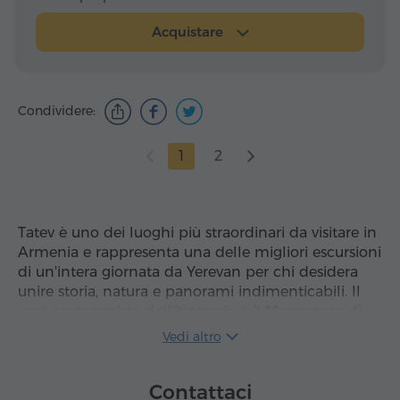
Acquistare
Condividere:
1
2
Tatev è uno dei luoghi più straordinari da visitare in
Armenia e rappresenta una delle migliori escursioni
di un'intera giornata da Yerevan per chi desidera
unire storia, natura e panorami indimenticabili. Il
vero protagonista dell'itinerario è il
Monastero di
Tatev
,
importante centro religioso e culturale del
Vedi altro
IX secolo
, scenograficamente affacciato sulla gola
del Vorotan. Molti viaggiatori scelgono questo
Contattaci
percorso anche per la funivia "
Ali di Tatev
", la