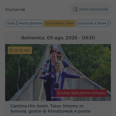
Risultati:
46
Orario settimanale
Tutto
Mezza giornata
Escursioni a Tatev
Escursioni a Sevan
Esc
domenica, 09 ago, 2026
- 08:30
14-15 ore
Sconto dell'ultimo minuto
Cantina Hin Areni, Tatev (ritorno in
funivia), grotte di Khndzoresk e ponte