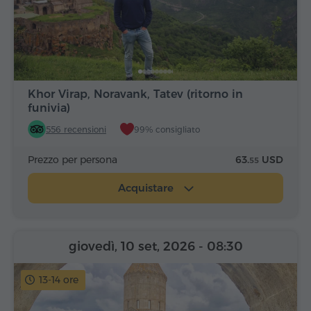
Khor Virap, Noravank, Tatev (ritorno in
funivia)
556 recensioni
99% consigliato
Prezzo per persona
63.
USD
55
Acquistare
giovedì, 10 set, 2026
- 08:30
13-14 ore