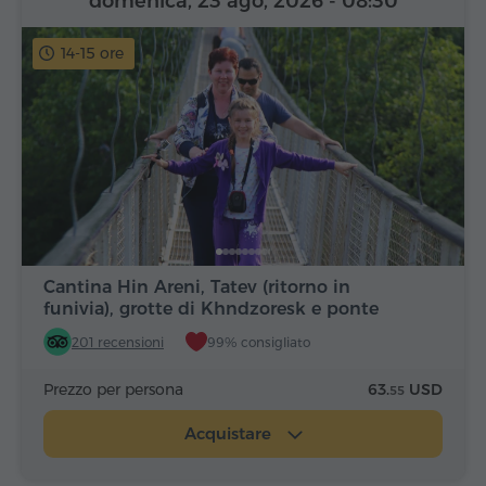
domenica, 23 ago, 2026
- 08:30
14-15 ore
Cantina Hin Areni, Tatev (ritorno in
funivia), grotte di Khndzoresk e ponte
201 recensioni
99% consigliato
Prezzo per persona
63.
USD
55
Acquistare