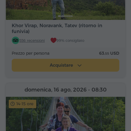
Khor Virap, Noravank, Tatev (ritorno in
funivia)
556 recensioni
99% consigliato
Prezzo per persona
63.
USD
55
Acquistare
domenica, 16 ago, 2026
- 08:30
14-15 ore