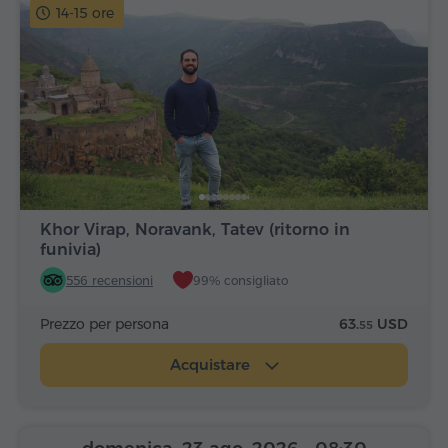
14-15 ore
Khor Virap, Noravank, Tatev (ritorno in
funivia)
556 recensioni
99% consigliato
Prezzo per persona
63.
USD
55
Acquistare