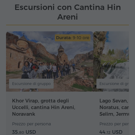
Escursioni con Cantina Hin
Areni
Durata:
9-10 ore
Escursione di gruppo
Escursione di grup
Khor Virap, grotta degli
Lago Sevan, H
Uccelli, cantina Hin Areni,
Noratus, carav
Noravank
Selim, Jermuk,
Prezzo per persona
Prezzo per perso
35.
USD
44.
USD
80
12