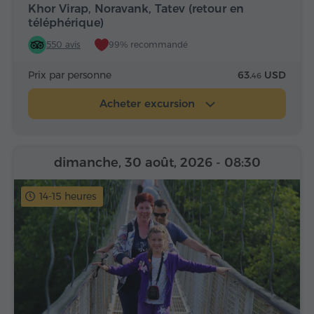
Khor Virap, Noravank, Tatev (retour en
téléphérique)
550 avis
99% recommandé
Prix par personne
63.
USD
46
Acheter excursion
dimanche, 30 août, 2026
- 08:30
14-15 heures