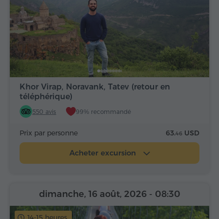
Khor Virap, Noravank, Tatev (retour en
téléphérique)
550 avis
99% recommandé
Prix par personne
63.
USD
46
Acheter excursion
dimanche, 16 août, 2026
- 08:30
14-15 heures