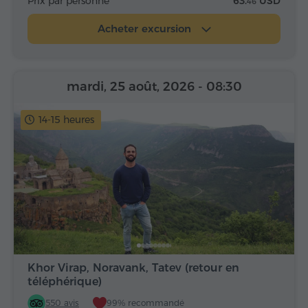
Prix par personne
63.
USD
46
Acheter excursion
mardi, 25 août, 2026
- 08:30
14-15 heures
Khor Virap, Noravank, Tatev (retour en
téléphérique)
550 avis
99% recommandé