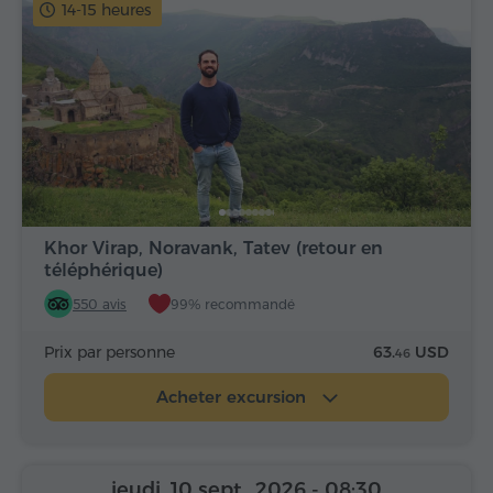
14-15 heures
Khor Virap, Noravank, Tatev (retour en
téléphérique)
550 avis
99% recommandé
Prix par personne
63.
USD
46
Acheter excursion
jeudi, 10 sept., 2026
- 08:30