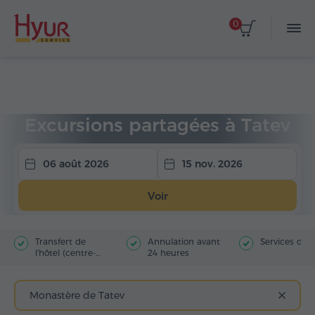
0
Accueil
Circuits
Excursions partagées
Excursions à Tatev
Excursions partagées à Tatev
06 août 2026
15 nov. 2026
Voir
Transfert de
Annulation avant
Services du 
l'hôtel (centre-
24 heures
ville)
Monastère de Tatev