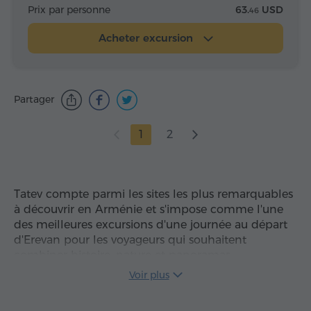
Prix par personne
63.
USD
46
Acheter excursion
Partager
1
2
Tatev compte parmi les sites les plus remarquables
à découvrir en Arménie et s'impose comme l'une
des meilleures excursions d'une journée au départ
d'Erevan pour les voyageurs qui souhaitent
combiner histoire, nature et panoramas
inoubliables. Le point fort de l'itinéraire est
Voir plus
le
monastère de Tatev
,
grand centre religieux et
culturel du IXe siècle
, spectaculairement installé