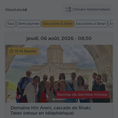
Résultats:
48
L'horaire hebdomadaire
Tous
Demi-journée
Excursions à Tatev
Excursions à Sevan
Excur
jeudi, 06 août, 2026
- 08:30
13-14 heures
Remise de dernière minute
Domaine Hin Areni, cascade de Shaki,
Tatev (retour en téléphérique)