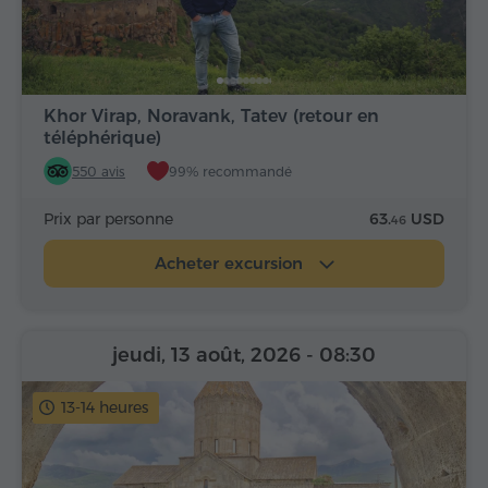
Khor Virap, Noravank, Tatev (retour en
téléphérique)
550 avis
99% recommandé
Prix par personne
63.
USD
46
Acheter excursion
jeudi, 13 août, 2026
- 08:30
13-14 heures