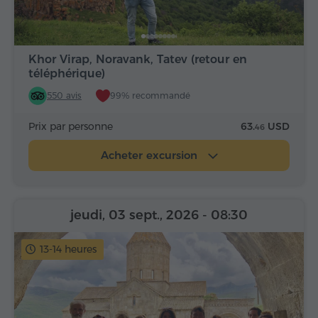
Khor Virap, Noravank, Tatev (retour en
téléphérique)
550 avis
99% recommandé
Prix par personne
63.
USD
46
Acheter excursion
jeudi, 03 sept., 2026
- 08:30
13-14 heures