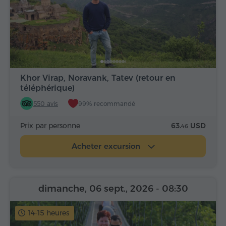
Khor Virap, Noravank, Tatev (retour en
téléphérique)
550 avis
99% recommandé
Prix par personne
63.
USD
46
Acheter excursion
dimanche, 06 sept., 2026
- 08:30
14-15 heures