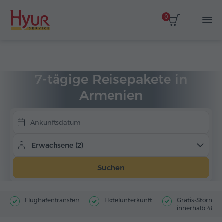
0
Anreisedatum auswählen
Startseite
Touren
Reisepakete
7-Tages-Pakete
7-tägige Reisepakete in
Armenien
Erwachsene (2)
Suchen
Flughafentransfers
Hotelunterkunft
Gratis-Storno
innerhalb 48 St