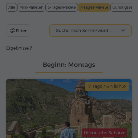
Alle
Mini-Paketen
5-Tages-Pakete
7-Tages-Pakete
Günstigste P
Filter
Ergebnisse:
7
Beginn: Montags
7 Tage / 6 Nächte
Historische Schätze