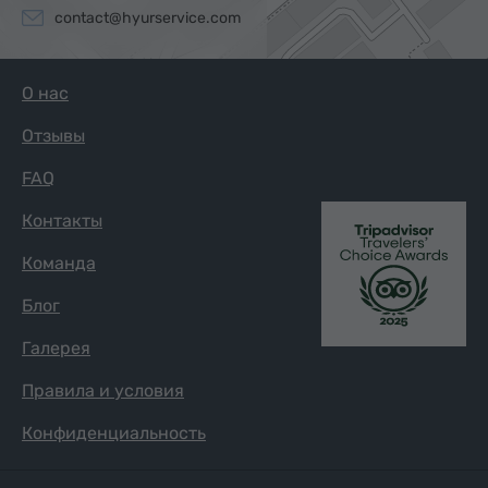
увидят самые известные культурные и природные
contact@hyurservice.com
достопримечательности Армении:
Гарни
О нас
Гегард
Отзывы
Хор Вирап
FAQ
озеро Севан
Дилижан
Контакты
Нораванк
Команда
Татев
Блог
Цахкадзор
Галерея
Гюмри
Эчмиадзин
Правила и условия
Звартноц
Конфиденциальность
Симфония камней