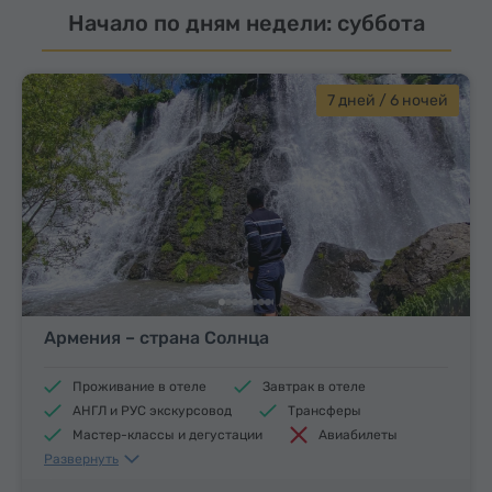
Начало по дням недели: суббота
7 дней / 6 ночей
Армения – страна Солнца
Проживание в отеле
Завтрак в отеле
АНГЛ и РУС экскурсовод
Трансферы
Мастер-классы и дегустации
Авиабилеты
Развернуть
Обеды и ужины