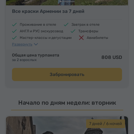
Все краски Армении за 7 дней
Проживание в отеле
Завтрак в отеле
АНГЛ и РУС экскурсовод
Трансферы
Мастер-классы и дегустации
Авиабилеты
Развернуть
Обеды и ужины
Общая цена турпакета
808 USD
за 2 взрослых
Забронировать
Начало по дням недели: вторник
7 дней / 6 ночей