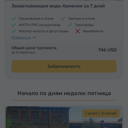
Захватывающие виды Армении за 7 дней
Проживание в отеле
Завтрак в отеле
АНГЛ и РУС экскурсовод
Трансферы
Мастер-классы и дегустации
Авиабилеты
Развернуть
Обеды и ужины
Общая цена турпакета
746 USD
за 2 взрослых
Забронировать
Начало по дням недели: пятница
7 дней / 6 ночей