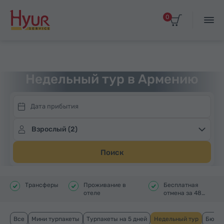
0
Выбрать дату прибытия
Главная
Туры
Турпакеты
Недельный тур
Недельный тур в Армению
Взрослый (2)
Поиск
Трансферы
Проживание в
Бесплатная
отеле
отмена за 48
часов
Все
Мини турпакеты
Турпакеты на 5 дней
Недельный тур
Бюдже