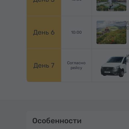
Г
С
День 6
10:00
И
Е
Согласно
День 7
рейсу
Особенности