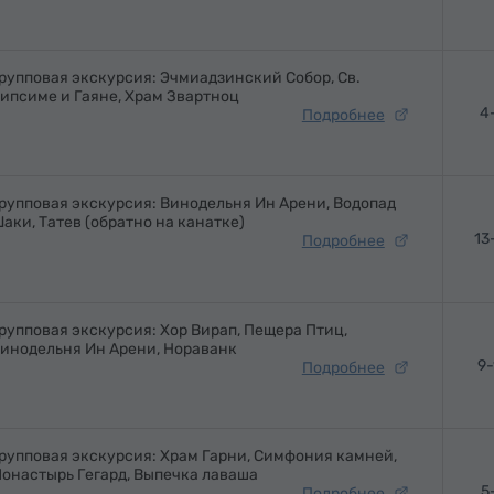
рупповая экскурсия: Эчмиадзинский Собор, Св.
ипсиме и Гаяне, Храм Звартноц
4
Подробнее
рупповая экскурсия: Винодельня Ин Арени, Водопад
аки, Татев (обратно на канатке)
13
Подробнее
рупповая экскурсия: Хор Вирап, Пещера Птиц,
инодельня Ин Арени, Нораванк
9-
Подробнее
рупповая экскурсия: Храм Гарни, Симфония камней,
онастырь Гегард, Выпечка лаваша
5
Подробнее