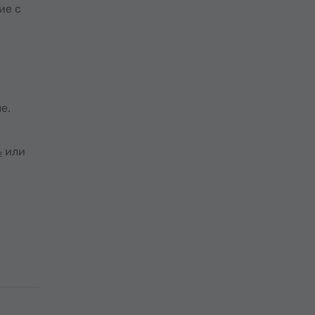
ие с
е.
ь
или