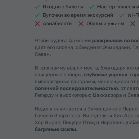
Входные билеты
Мастер-классы и
Булочки во время экскурсий
Wi-F
Авиабилеты
Обеды и ужины
Чтобы чудеса Армении
раскрылись во вс
дает его сполна, объединяя Эчмиадзин, Та
Севан.
В программу вошли места, благодаря кото
священные соборы,
глубокие ущелья
, го
высокогорные панорамы, меняющиеся от д
логичной последовательностью
: от свя
Гегарду и высокогорью Цахкадзора и Сева
Неделя начинается в Эчмиадзине с Перво
Гаяне и Звартноца. Винодельня Хин Арени
Хор Вирап, Пещера Птиц и Нораванк доба
багряные скалы
.