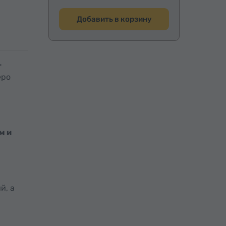
Добавить в корзину
т
еро
м и
й, а