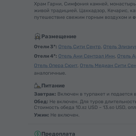
Храм Гарни, Симфония камней, монастырь
живой традицией. Цахкадзор, Кечарис, ка
путешествие свежим горным воздухом и
о
Размещение
Отели 3*:
Отель Сити Сентр
,
Отель Элизиу
Отели 4*:
Отель Ани Сентрал Инн
,
Отель А
Отель Опера Сюит
,
Отель Медиан Сити Се
аналогичные.
Питание
Завтрак:
Включен в турпакет и подается в
Обед:
Не включен. Для туров длительность
Стоимость обеда
10.
USD
–
13.
USD
, оп
82
60
Ужин:
Не включен.
Предоплата