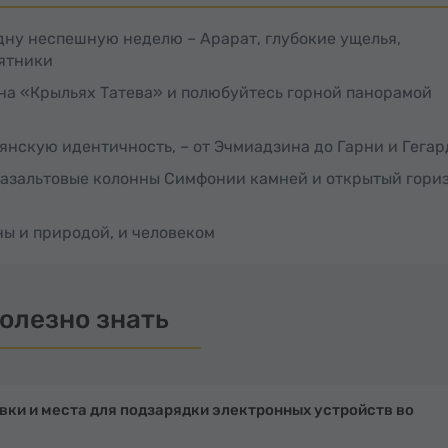
дну неспешную неделю – Арарат, глубокие ущелья,
ятники
на «Крыльях Татева» и полюбуйтесь горной панорамой
нскую идентичность, – от Эчмиадзина до Гарни и Гегар
базальтовые колонны Симфонии камней и открытый гори
ны и природой, и человеком
олезно знать
ки и места для подзарядки электронных устройств во