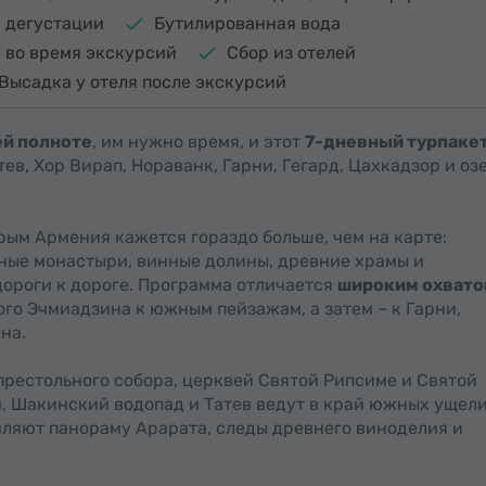
 дегустации
Бутилированная вода
i во время экскурсий
Сбор из отелей
Высадка у отеля после экскурсий
ей полноте
, им нужно время, и этот
7-дневный турпаке
тев, Хор Вирап, Нораванк, Гарни, Гегард, Цахкадзор и оз
рым Армения кажется гораздо больше, чем на карте:
рные монастыри, винные долины, древние храмы и
ороги к дороге. Программа отличается
широким охвато
того Эчмиадзина к южным пейзажам, а затем – к Гарни,
на.
престольного собора, церквей Святой Рипсиме и Святой
, Шакинский водопад и Татев ведут в край южных ущели
вляют панораму Арарата, следы древнего виноделия и