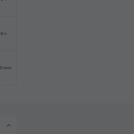
-8 ч
20 мин