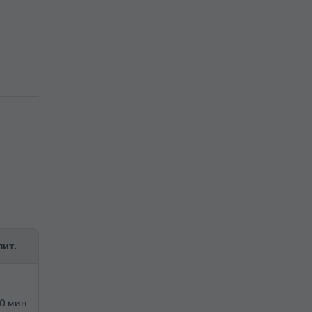
лит.
20 мин