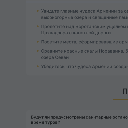
Увидьте главные чудеса Армении за о
высокогорные озера и священные пам
Пролетите над Воротанским ущельем 
Цахкадзора с канатной дороги
Посетите места, сформировавшие армя
Сравните красные скалы Нораванка, 
озера Севан
Убедитесь, что чудеса Армении созда
П
Будут ли предусмотрены санитарные останов
время туров?