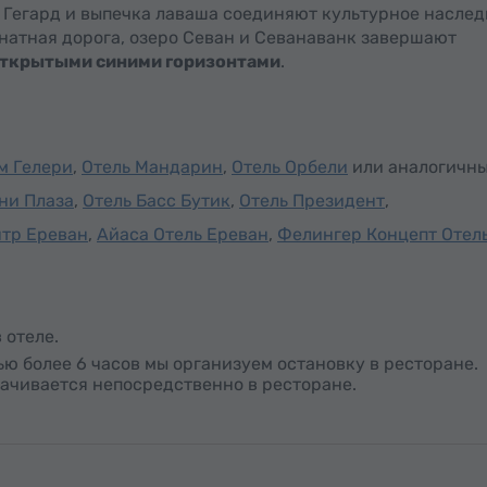
 Гегард и выпечка лаваша соединяют культурное наслед
натная дорога, озеро Севан и Севанаванк завершают
ткрытыми синими горизонтами
.
м Гелери
,
Отель Мандарин
,
Отель Орбели
или аналогичны
ни Плаза
,
Отель Басс Бутик
,
Отель Президент
,
нтр Ереван
,
Айаса Отель Ереван
,
Фелингер Концепт Отел
 отеле.
ю более 6 часов мы организуем остановку в ресторане.
лачивается непосредственно в ресторане.