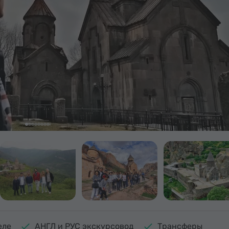
еле
АНГЛ и РУС экскурсовод
Трансферы