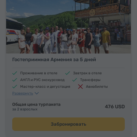
Гостеприимная Армения за 5 дней
Проживание в отеле
Завтрак в отеле
АНГЛ и РУС экскурсовод
Трансферы
Мастер-класс и дегустация
Авиабилеты
Развернуть
Обеды и ужины
Общая цена турпакета
476 USD
за 2 взрослых
Забронировать