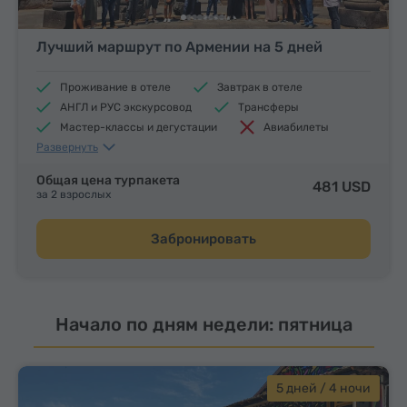
Лучший маршрут по Армении на 5 дней
Проживание в отеле
Завтрак в отеле
АНГЛ и РУС экскурсовод
Трансферы
Мастер-классы и дегустации
Авиабилеты
Развернуть
Обеды и ужины
Общая цена турпакета
481 USD
за 2 взрослых
Забронировать
Начало по дням недели: пятница
5 дней / 4 ночи