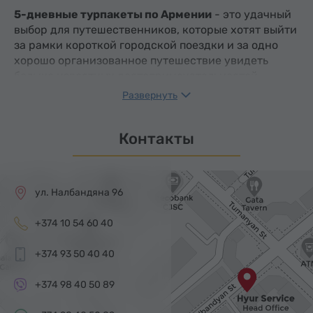
5-дневные турпакеты по Армении
- это удачный
выбор для путешественников, которые хотят выйти
за рамки короткой городской поездки и за одно
хорошо организованное путешествие увидеть
больше известных достопримечательностей
страны. В этой категории собраны
многодневные
Развернуть
туры по Армении
, сочетающие проживание,
трансферы и экскурсионную программу, поэтому
Контакты
они особенно удобны для гостей, которым нужен
продуманный отдых без необходимости отдельно
планировать каждую деталь.
ул. Налбандяна 96
Такие туры обычно включают трансферы из
аэропорта и обратно, проживание в отеле,
+374 10 54 60 40
завтраки и групповые экскурсии с экскурсоводом.
На странице также указаны
гибкие условия
+374 93 50 40 40
отмены
, что делает этот формат еще удобнее для
путешественников, планирующих 5-дневный
+374 98 40 50 89
отдых в Армении.