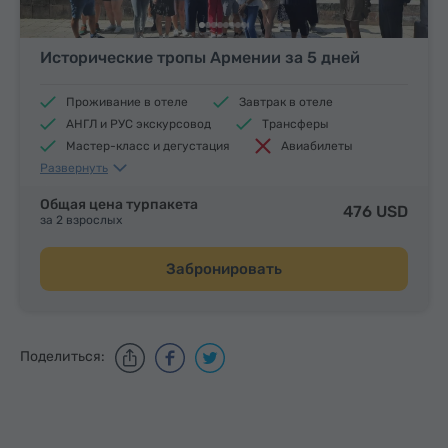
Исторические тропы Армении за 5 дней
Проживание в отеле
Завтрак в отеле
АНГЛ и РУС экскурсовод
Трансферы
Мастер-класс и дегустация
Авиабилеты
Развернуть
Обеды и ужины
Общая цена турпакета
476 USD
за 2 взрослых
Забронировать
Поделиться: