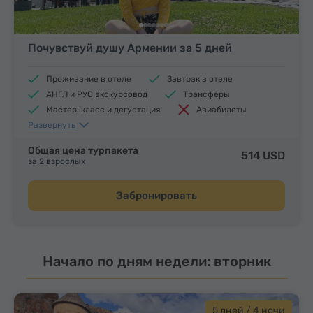
Почувствуй душу Армении за 5 дней
Проживание в отеле
Завтрак в отеле
АНГЛ и РУС экскурсовод
Трансферы
Мастер-класс и дегустация
Авиабилеты
Развернуть
Обеды и ужины
Общая цена турпакета
514 USD
за 2 взрослых
Забронировать
Начало по дням недели: вторник
5 дней / 4 ночи