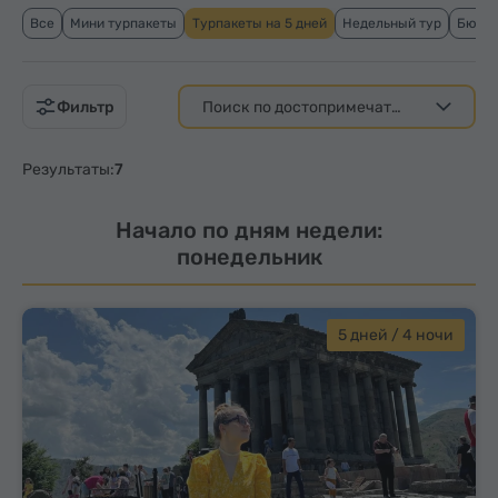
Все
Мини турпакеты
Турпакеты на 5 дней
Недельный тур
Бюдже
Фильтр
Результаты:
7
Начало по дням недели:
понедельник
5 дней / 4 ночи