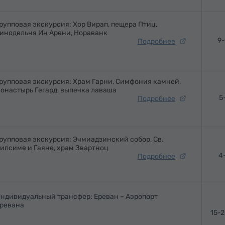
рупповая экскурсия: Хор Вирап, пещера Птиц,
инодельня Ин Арени, Нораванк
9-
Подробнее
рупповая экскурсия: Храм Гарни, Симфония камней,
онастырь Гегард, выпечка лаваша
5
Подробнее
рупповая экскурсия: Эчмиадзинский собор, Св.
ипсиме и Гаяне, храм Звартноц
4
Подробнее
ндивидуальный трансфер: Ереван – Аэропорт
ревана
15-