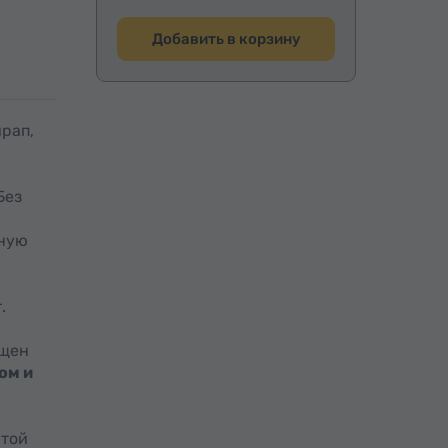
Добавить в корзину
рап,
 Без
ьную
.
ящен
ом и
ятой