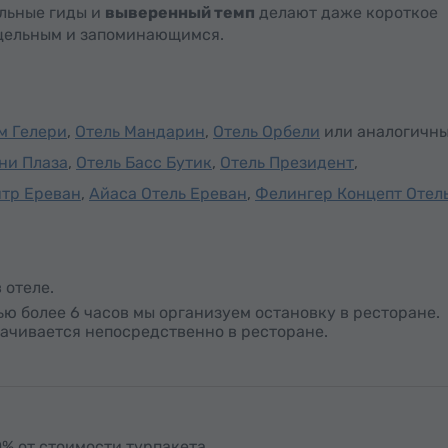
льные гиды и
выверенный темп
делают даже короткое
цельным и запоминающимся.
м Гелери
,
Отель Мандарин
,
Отель Орбели
или аналогичны
ни Плаза
,
Отель Басс Бутик
,
Отель Президент
,
нтр Ереван
,
Айаса Отель Ереван
,
Фелингер Концепт Отел
 отеле.
ю более 6 часов мы организуем остановку в ресторане.
лачивается непосредственно в ресторане.
% от стоимости турпакета.