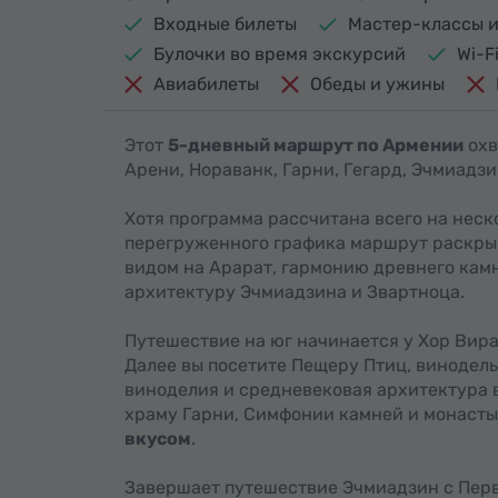
Входные билеты
Мастер-классы и
Булочки во время экскурсий
Wi-F
Авиабилеты
Обеды и ужины
Этот
5-дневный маршрут по Армении
охв
Арени, Нораванк, Гарни, Гегард, Эчмиадзи
Хотя программа рассчитана всего на неск
перегруженного графика маршрут раскр
видом на Арарат, гармонию древнего камн
архитектуру Эчмиадзина и Звартноца.
Путешествие на юг начинается у Хор Вира
Далее вы посетите Пещеру Птиц, винодел
виноделия и средневековая архитектура
храму Гарни, Симфонии камней и монасты
вкусом
.
Завершает путешествие Эчмиадзин с Перв