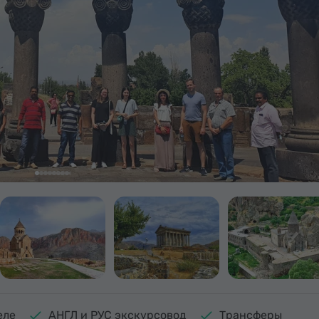
еле
АНГЛ и РУС экскурсовод
Трансферы