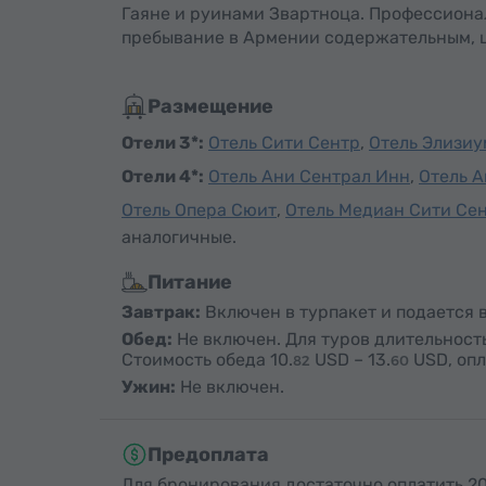
Гаяне и руинами Звартноца. Профессиона
пребывание в Армении содержательным, 
Размещение
Отели 3*:
Отель Сити Сентр
,
Отель Элизиу
Отели 4*:
Отель Ани Сентрал Инн
,
Отель А
Отель Опера Сюит
,
Отель Медиан Сити Се
аналогичные.
Питание
Завтрак:
Включен в турпакет и подается в
Обед:
Не включен. Для туров длительность
Стоимость обеда
10.
USD
–
13.
USD
, оп
82
60
Ужин:
Не включен.
Предоплата
Для бронирования достаточно оплатить 20