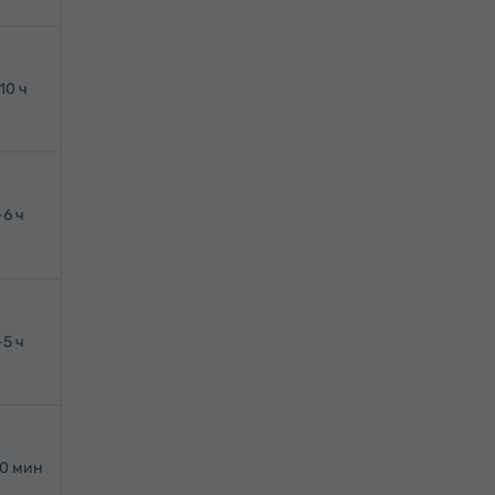
10 ч
-6 ч
-5 ч
20 мин