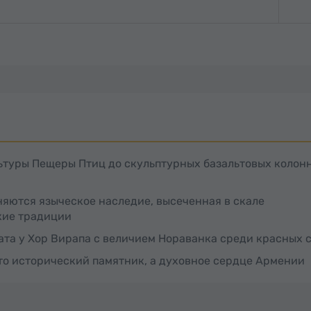
ьтуры Пещеры Птиц до скульптурных базальтовых колон
няются языческое наследие, высеченная в скале
кие традиции
та у Хор Вирапа с величием Нораванка среди красных 
то исторический памятник, а духовное сердце Армении