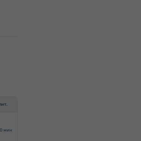
лит.
20 мин