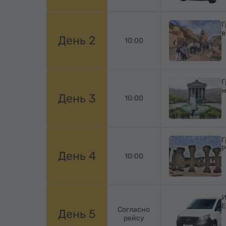
Г
в
День 2
10:00
Г
м
День 3
10:00
Г
Р
День 4
10:00
И
Е
Согласно
День 5
рейсу