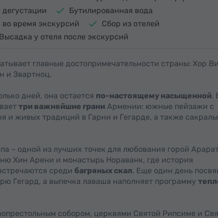
 дегустации
Бутилированная вода
i во время экскурсий
Сбор из отелей
Высадка у отеля после экскурсий
атывает главные достопримечательности страны: Хор Ви
н и Звартноц.
олько дней, она остается
по-настоящему насыщенной
.
ывает
три важнейшие грани
Армении: южные пейзажи с
я и живых традиций в Гарни и Гегарде, а также сакрал
па – одной из лучших точек для любования горой Арарат
ьню Хин Арени и монастырь Нораванк, где история
 встречаются среди
багряных скал
. Еще один день посв
рю Гегард, а выпечка лаваша наполняет программу
тепл
опрестольным собором, церквями Святой Рипсиме и Св