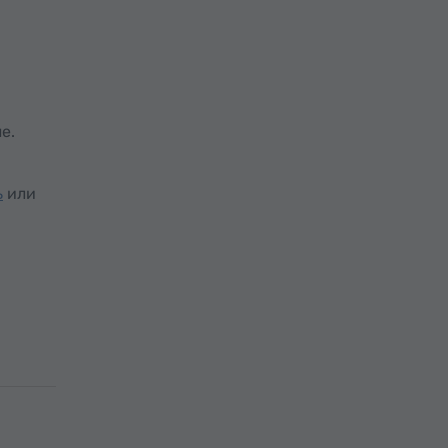
е.
ь
или