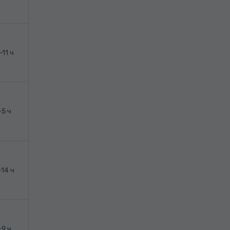
-11 ч
-5 ч
-14 ч
-9 ч