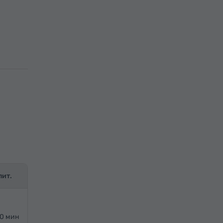
лит.
20 мин