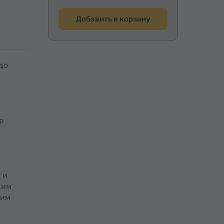
Добавить в корзину
до
р
 и
ким
ким