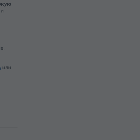
ркую
 и
е.
ь
или