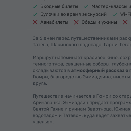
Входные билеты
Мастер-классы и
Булочки во время экскурсий
Wi-F
Авиабилеты
Обеды и ужины
За 6 дней перед путешественниками рас
Татева, Шакинского водопада, Гарни, Гега
Маршрут напоминает красивое кино, сохр
темного туфа, священные соборы, глубоки
складываются в
атмосферный рассказ о
Гюмри, благородство Эчмиадзина, высоты 
друга.
Путешествие начинается в Гюмри со стары
Аричаванка. Эчмиадзин придает программ
Святой Гаяне и руинам Звартноца. Южная
водопадом и Татевом, куда ведет захват
ущельем.