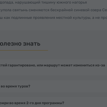
допада, нарушающий тишину южного нагорья
купола святынь сменяются бескрайней синевой озера С
ш как подлинные проявления местной культуры, а не пр
олезно знать
ей гарантировано, или маршрут может измениться из-за
 во время туров?
юмри во время 2-го дня программы?