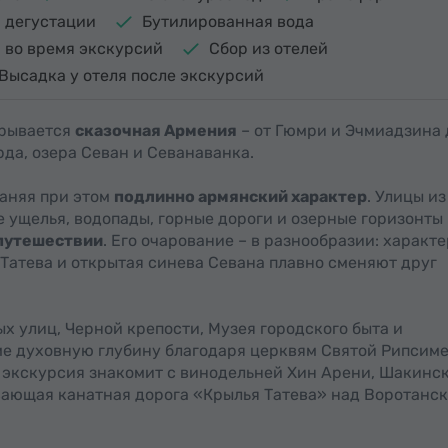
 дегустации
Бутилированная вода
i во время экскурсий
Сбор из отелей
Высадка у отеля после экскурсий
крывается
сказочная Армения
– от Гюмри и Эчмиадзина 
рда, озера Севан и Севанаванка.
аняя при этом
подлинно армянский характер
. Улицы из
е ущелья, водопады, горные дороги и озерные горизонты
 путешествии
. Его очарование – в разнообразии: характе
Татева и открытая синева Севана плавно сменяют друг
х улиц, Черной крепости, Музея городского быта и
е духовную глубину благодаря церквям Святой Рипсиме
 экскурсия знакомит с винодельней Хин Арени, Шакинс
ывающая канатная дорога «Крылья Татева» над Воротанс