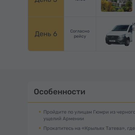
И
Е
Согласно
День 6
рейсу
Особенности
Пройдите по улицам Гюмри из черного
ущелий Армении
Прокатитесь на «Крыльях Татева», где