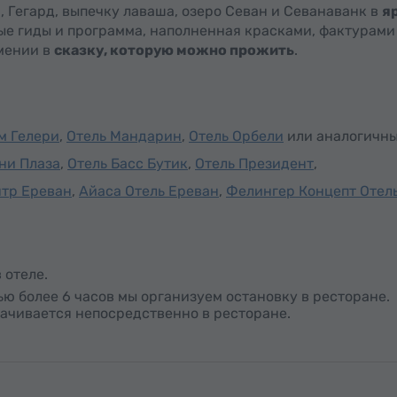
 Гегард, выпечку лаваша, озеро Севан и Севанаванк в
я
ые гиды и программа, наполненная красками, фактурами
мении в
сказку, которую можно прожить
.
м Гелери
,
Отель Мандарин
,
Отель Орбели
или аналогичны
ни Плаза
,
Отель Басс Бутик
,
Отель Президент
,
нтр Ереван
,
Айаса Отель Ереван
,
Фелингер Концепт Отел
 отеле.
ю более 6 часов мы организуем остановку в ресторане.
лачивается непосредственно в ресторане.