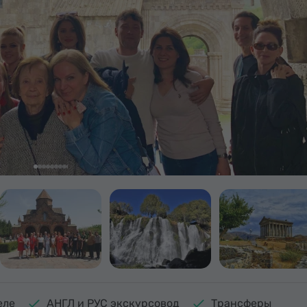
еле
АНГЛ и РУС экскурсовод
Трансферы