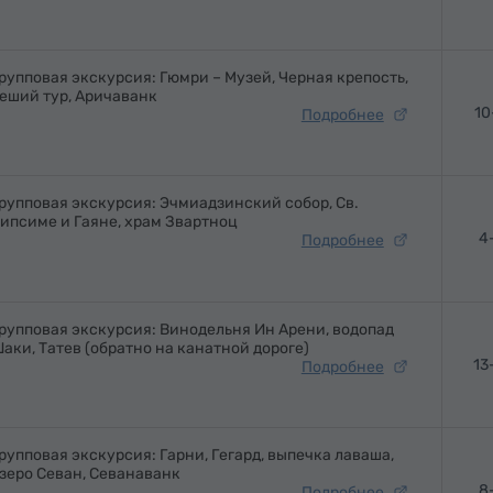
рупповая экскурсия: Гюмри – Музей, Черная крепость,
еший тур, Аричаванк
10
Подробнее
рупповая экскурсия: Эчмиадзинский собор, Св.
ипсиме и Гаяне, храм Звартноц
4
Подробнее
рупповая экскурсия: Винодельня Ин Арени, водопад
аки, Татев (обратно на канатной дороге)
13
Подробнее
рупповая экскурсия: Гарни, Гегард, выпечка лаваша,
зеро Севан, Севанаванк
8
Подробнее