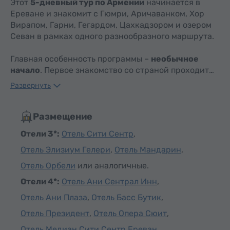
Этот
5-дневный тур по Армении
начинается в
Ереване и знакомит с Гюмри, Аричаванком, Хор
Вирапом, Гарни, Гегардом, Цахкадзором и озером
Севан в рамках одного разнообразного маршрута.
Главная особенность программы –
необычное
начало
. Первое знакомство со страной проходит…
Развернуть
Размещение
Отели 3*:
Отель Сити Сентр
,
Отель Элизиум Гелери
,
Отель Мандарин
,
Отель Орбели
или аналогичные.
Отели 4*:
Отель Ани Сентрал Инн
,
Отель Ани Плаза
,
Отель Басс Бутик
,
Отель Президент
,
Отель Опера Сюит
,
Отель Медиан Сити Сентр Ереван
,