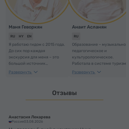
Маня Геворкян
Анаит Асланян
RU
HY
EN
RU
Я работаю гидом с 2015 года.
Образование – музыкально-
До сих пор каждая
педагогическое и
экскурсия для меня – это
культурологическое.
большой источник
Работала в системе туризма
положительной энергии. Во
образования и культуры в
Развернуть
Развернуть
время туров Вы
России и Армении. В
познакомитесь не только с
настоящее время работаю
достопримечательностями,
гидом в Музее-институте
Отзывы
историей страны и
Геноцида армян и в
архитектурными
компании «Йур Сервис».
особенностями, но и
Как человек с гуманитарны
почувствуете всё
образованием и
Анастасия Лекарева
очарование армянского
культурологическим
Россия
03.08.2026
эмоционального мышления
мышлением стараюсь