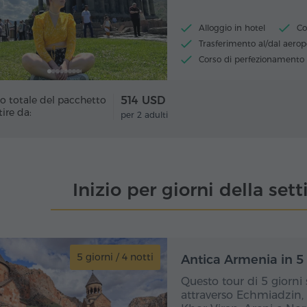
Alloggio in hotel
Co
Trasferimento al/dal aerop
Corso di perfezionamento
Pranzi e cene
o totale del pacchetto
514 USD
tire da:
per 2 adulti
Inizio per giorni della se
5 giorni / 4 notti
5 gio
Antica Armenia in 5 
Questo tour di 5 giorni
attraverso Echmiadzin, 