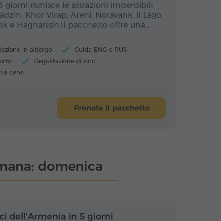
iorni riunisce le attrazioni imperdibili
dzin, Khor Virap, Areni, Noravank, il Lago
nk e Haghartsin.Il pacchetto offre una…
lazione in albergo
Guida ENG e RUS
orto
Degustazione di vino
i e cene
Prenota il pacchetto
timana: domenica
rni / 4 notti
5 giorni / 4 notti
ici dell'Armenia in 5 giorni