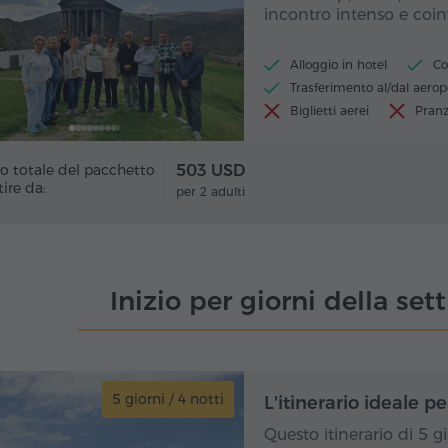
incontro intenso e coi
Alloggio in hotel
Co
Trasferimento al/dal aerop
Biglietti aerei
Pranz
o totale del pacchetto
503 USD
tire da:
per 2 adulti
Inizio per giorni della se
5 giorni / 4 notti
5 gio
L'itinerario ideale p
Questo itinerario di 5 g