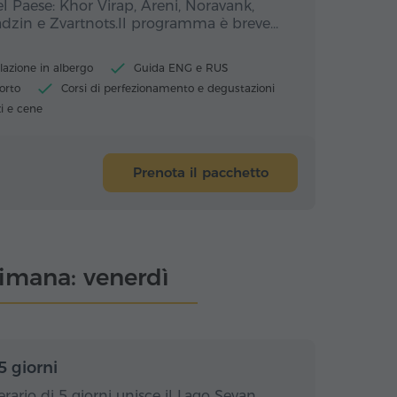
el Paese: Khor Virap, Areni, Noravank,
dzin e Zvartnots.Il programma è breve…
lazione in albergo
Guida ENG e RUS
orto
Corsi di perfezionamento e degustazioni
i e cene
Prenota il pacchetto
ttimana: venerdì
rni / 4 notti
5 giorni / 4 notti
5 giorni
rario di 5 giorni unisce il Lago Sevan,