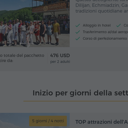
Dilijan, Echmiadzin, Ga
tradizioni quotidiane a
Alloggio in hotel
Co
Trasferimento al/dal aerop
Corso di perfezionamento
Pranzi e cene
o totale del pacchetto
476 USD
tire da:
per 2 adulti
Inizio per giorni della se
5 giorni / 4 notti
5 gio
TOP attrazioni dell'