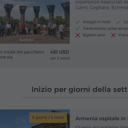
esperienze essenziali d
Garni, Geghard, Echmia
Alloggio in hotel
Co
Trasferimento al/dal aerop
Biglietti aerei
Pranz
o totale del pacchetto
481 USD
tire da:
per 2 adulti
Inizio per giorni della se
5 giorni / 4 notti
5 gio
Armenia ospitale in 
Questo accogliente itine