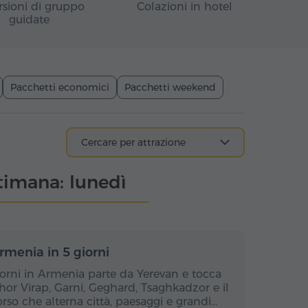
rsioni di gruppo
Colazioni in hotel
guidate
Pacchetti economici
Pacchetti weekend
ttimana: lunedì
rni / 4 notti
5 giorni / 4 notti
'Armenia in 5 giorni
giorni in Armenia parte da Yerevan e tocca
or Virap, Garni, Geghard, Tsaghkadzor e il
rso che alterna città, paesaggi e grandi…