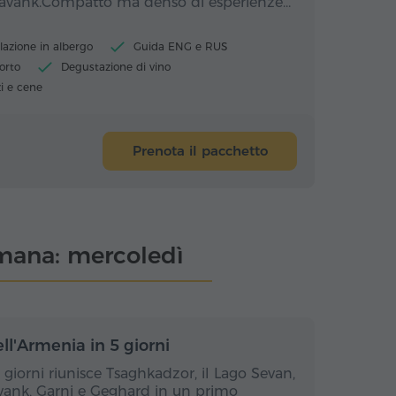
oravank.Compatto ma denso di esperienze…
lazione in albergo
Guida ENG e RUS
orto
Degustazione di vino
i e cene
Prenota il pacchetto
timana: mercoledì
rni / 4 notti
5 giorni / 4 notti
ell'Armenia in 5 giorni
5 giorni riunisce Tsaghkadzor, il Lago Sevan,
avank, Garni e Geghard in un primo