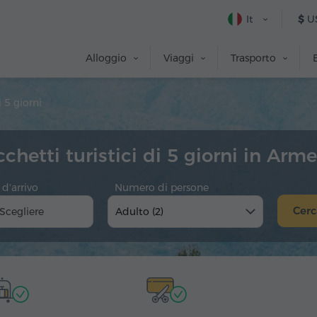
It
$
U
Alloggio
Viaggi
Trasporto
 5 giorni
chetti turistici di 5 giorni in Arm
d'arrivo
Numero di persone
Cerc
Adulto (2)