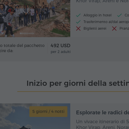
Khor Virap, Areni e N
Alloggio in hotel
Co
Trasferimento al/dal aerop
Biglietti aerei
Pranz
o totale del pacchetto
492 USD
tire da:
per 2 adulti
Inizio per giorni della set
5 giorni / 4 notti
5 gio
Esplorate le radici d
Un vivace itinerario di 
Khor Virap, Areni, Nor