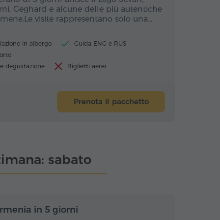
rni, Geghard e alcune delle più autentiche
rmene.Le visite rappresentano solo una…
lazione in albergo
Guida ENG e RUS
orto
 e degustazione
Biglietti aerei
Prenota il pacchetto
ttimana: sabato
rni / 4 notti
5 giorni / 4 notti
Armenia in 5 giorni