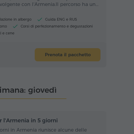
nvolgente con l'Armenia.Il percorso ha un…
lazione in albergo
Guida ENG e RUS
orto
Corsi di perfezionamento e degustazioni
i e cene
Prenota il pacchetto
ttimana: giovedì
rni / 4 notti
5 giorni / 4 notti
er l'Armenia in 5 giorni
iorni in Armenia riunisce alcune delle