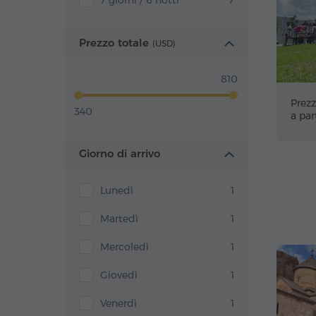
7 giorni / 6 notti
7
Prezzo totale
(
USD
)
810
Prezz
340
a par
Giorno di arrivo
Lunedì
1
Martedì
1
Mercoledì
1
Giovedì
1
Venerdì
1