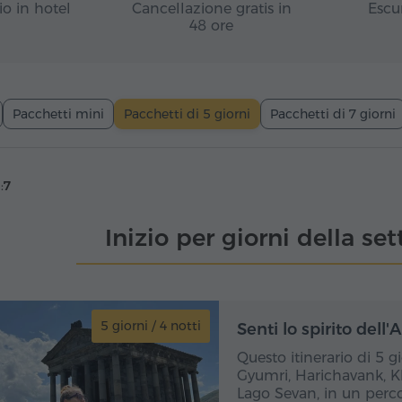
io in hotel
Cancellazione gratis in
Escu
48 ore
Pacchetti mini
Pacchetti di 5 giorni
Pacchetti di 7 giorni
:
7
Inizio per giorni della se
5 giorni / 4 notti
5 gio
Senti lo spirito dell
Questo itinerario di 5 
Gyumri, Harichavank, Kh
Lago Sevan, in un perco