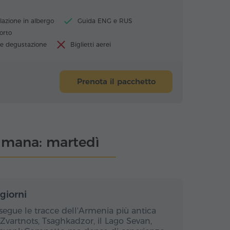
lazione in albergo
Guida ENG e RUS
orto
 e degustazione
Biglietti aerei
Prenota il pacchetto
ttimana: martedì
rni / 4 notti
5 giorni / 4 notti
giorni
 segue le tracce dell'Armenia più antica
Zvartnots, Tsaghkadzor, il Lago Sevan,