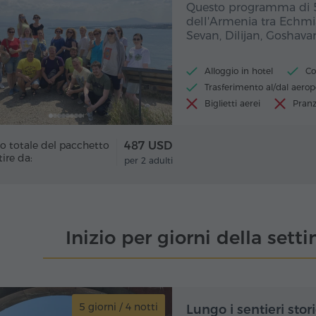
Questo programma di 5 g
dell'Armenia tra Echmia
Sevan, Dilijan, Goshava
Alloggio in hotel
Co
Trasferimento al/dal aerop
Biglietti aerei
Pranz
o totale del pacchetto
487 USD
tire da:
per 2 adulti
Inizio per giorni della set
5 giorni / 4 notti
5 gio
Lungo i sentieri stor