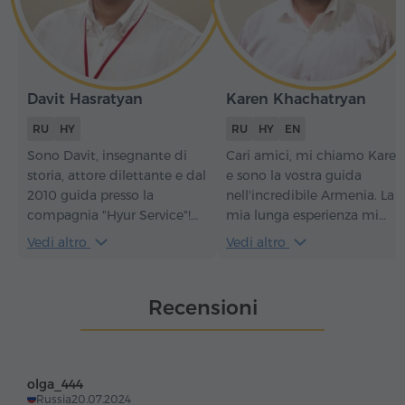
Davit Hasratyan
Karen Khachatryan
RU
HY
RU
HY
EN
Sono Davit, insegnante di
Cari amici, mi chiamo Karen
storia, attore dilettante e dal
e sono la vostra guida
2010 guida presso la
nell'incredibile Armenia. La
compagnia "Hyur Service"!
mia lunga esperienza mi
Amo il mio paese e mi
permette di organizzare tou
Vedi altro
Vedi altro
impegno affinché ogni
affascinanti nei luoghi più
escursione che conduco
popolari e interessanti del
lasci nei visitatori
paese. Do vita alla storia,
Recensioni
un'impressione indelebile e il
canto salmi nelle antiche
desiderio di tornare molte
chiese e racconto leggende
altre volte!
avvincenti, rendendo il
vostro viaggio
olga_444
indimenticabile. Con me vi
Russia
20.07.2024