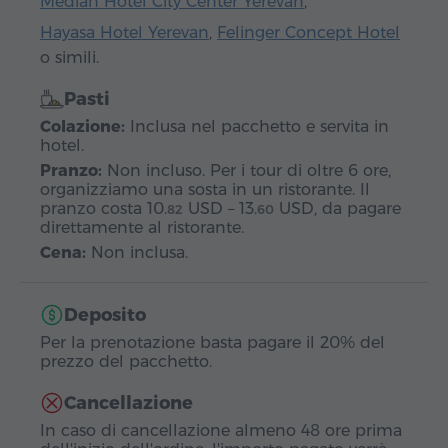
Median Hotel City Center Yerevan
,
Hayasa Hotel Yerevan
,
Felinger Concept Hotel
o simili.
Pasti
Colazione:
Inclusa nel pacchetto e servita in
hotel.
Pranzo:
Non incluso. Per i tour di oltre 6 ore,
organizziamo una sosta in un ristorante. Il
pranzo costa
10.
USD
–
13.
USD
, da pagare
82
60
direttamente al ristorante.
Cena:
Non inclusa.
Deposito
Per la prenotazione basta pagare il 20% del
prezzo del pacchetto.
Cancellazione
In caso di cancellazione almeno 48 ore prima