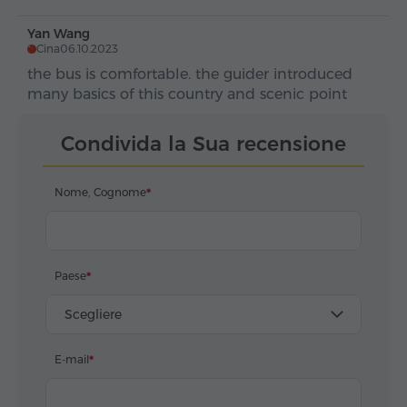
4 excursions Very grateful and happy to
recommend to others about tours in Armenia
Yan Wang
Cina
06.10.2023
the bus is comfortable. the guider introduced
many basics of this country and scenic point
Condivida la Sua recensione
Nome, Cognome
Paese
Scegliere
E-mail