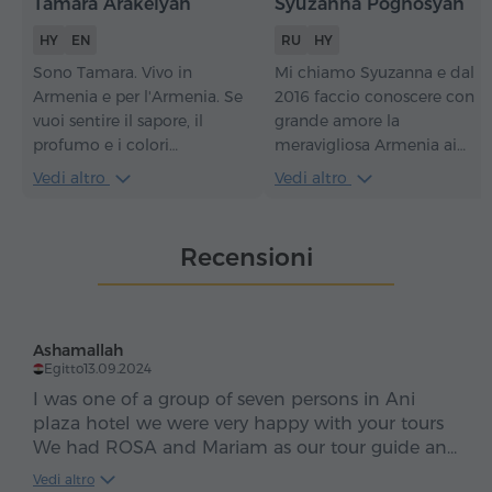
Tamara Arakelyan
Syuzanna Poghosyan
HY
EN
RU
HY
Sono Tamara. Vivo in
Mi chiamo Syuzanna e dal
Armenia e per l'Armenia. Se
2016 faccio conoscere con
vuoi sentire il sapore, il
grande amore la
profumo e i colori
meravigliosa Armenia ai
dell'Armenia e innamorarti
visitatori. Per me ogni
Vedi altro
Vedi altro
del nostro paese, allora
escursione non è solo un
andiamo insieme in tour.
racconto sul paese, ma
Come tutti i miei ospiti,
un'occasione per mostrarne
Recensioni
sono sicura che anche tu
l'anima, aiutandovi a sentire
vorrai tornare di nuovo.
la sua storia, la sua cultura e
la sua ospitalità. Sono
sinceramente felice quando
Ashamallah
vedo come l'Armenia
Egitto
13.09.2024
conquista i cuori e farò tutt
I was one of a group of seven persons in Ani
il possibile affinché il vostro
plaza hotel we were very happy with your tours
viaggio sia caloroso,
We had ROSA and Mariam as our tour guide and
autentico e indimenticabile.
they were super to show us all the places in our
Vedi altro