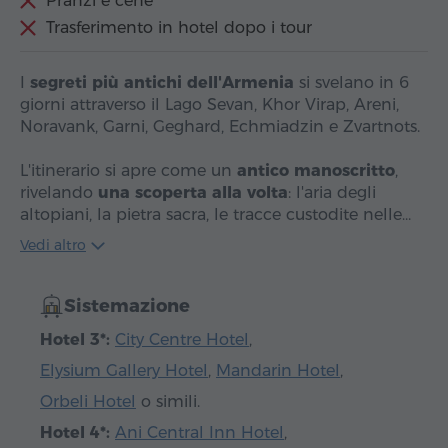
Pranzi e cene
Trasferimento in hotel dopo i tour
I
segreti più antichi dell'Armenia
si svelano in 6
giorni attraverso il Lago Sevan, Khor Virap, Areni,
Noravank, Garni, Geghard, Echmiadzin e Zvartnots.
L'itinerario si apre come un
antico manoscritto
,
rivelando
una scoperta alla volta
: l'aria degli
altopiani, la pietra sacra, le tracce custodite nelle…
Vedi altro
Sistemazione
Hotel 3*:
City Centre Hotel
,
Elysium Gallery Hotel
,
Mandarin Hotel
,
Orbeli Hotel
o simili.
Hotel 4*:
Ani Central Inn Hotel
,