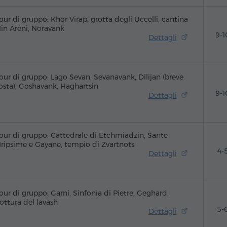
our di gruppo: Khor Virap, grotta degli Uccelli, cantina
in Areni, Noravank
9-1
Dettagli
our di gruppo: Lago Sevan, Sevanavank, Dilijan (breve
osta), Goshavank, Haghartsin
9-1
Dettagli
our di gruppo: Cattedrale di Etchmiadzin, Sante
ripsime e Gayane, tempio di Zvartnots
4-
Dettagli
our di gruppo: Garni, Sinfonia di Pietre, Geghard,
ottura del lavash
5-
Dettagli