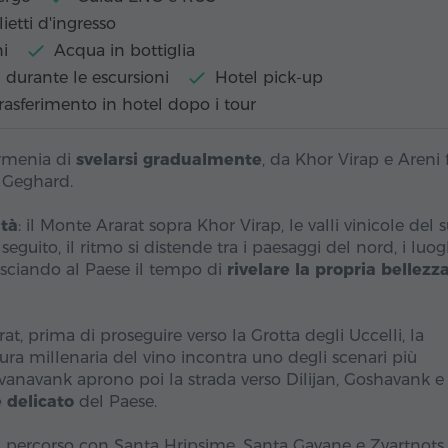
lietti d'ingresso
i
Acqua in bottiglia
 durante le escursioni
Hotel pick-up
rasferimento in hotel dopo i tour
Armenia di
svelarsi gradualmente
, da Khor Virap e Areni 
e Geghard.
ità
: il Monte Ararat sopra Khor Virap, le valli vinicole del 
eguito, il ritmo si distende tra i paesaggi del nord, i luog
 lasciando al Paese il tempo di
rivelare la propria bellezz
at, prima di proseguire verso la Grotta degli Uccelli, la
ura millenaria del vino incontra uno degli scenari più
evanavank aprono poi la strada verso Dilijan, Goshavank e
 delicato
del Paese.
 percorso con Santa Hripsime, Santa Gayane e Zvartnots. 