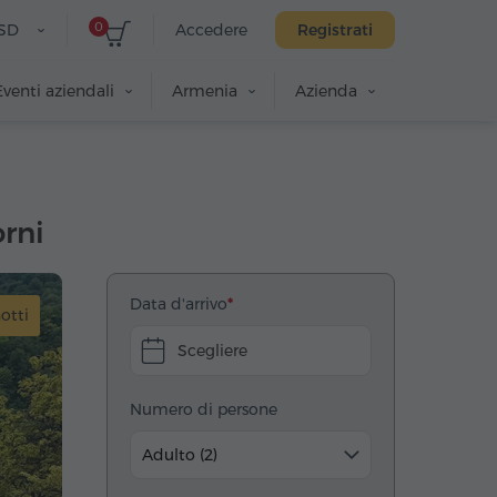
0
SD
Accedere
Registrati
Eventi aziendali
Armenia
Azienda
orni
Data d'arrivo
notti
Scegliere
Numero di persone
Adulto (2)