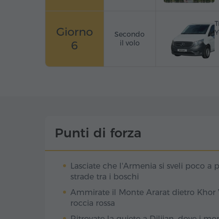
T
Giorno
Y
Secondo
6
il volo
Punti di forza
Lasciate che l'Armenia si sveli poco a p
strade tra i boschi
Ammirate il Monte Ararat dietro Khor V
roccia rossa
Ritrovate la quiete a Dilijan, dove i m