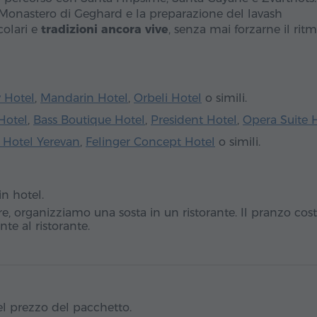
il Monastero di Geghard e la preparazione del lavash
colari e
tradizioni ancora vive
, senza mai forzarne il ritm
y Hotel
,
Mandarin Hotel
,
Orbeli Hotel
o simili.
Hotel
,
Bass Boutique Hotel
,
President Hotel
,
Opera Suite 
 Hotel Yerevan
,
Felinger Concept Hotel
o simili.
in hotel.
ore, organizziamo una sosta in un ristorante. Il pranzo cos
te al ristorante.
el prezzo del pacchetto.