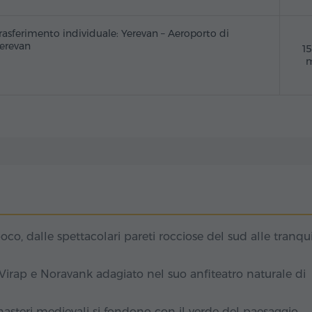
rasferimento individuale: Yerevan – Aeroporto di
erevan
1
m
oco, dalle spettacolari pareti rocciose del sud alle tranqui
irap e Noravank adagiato nel suo anfiteatro naturale di
onasteri medievali si fondono con il verde del paesaggio