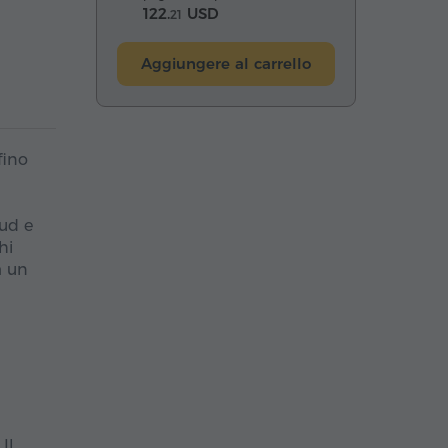
122.
USD
21
Aggiungere al carrello
fino
sud e
hi
a
un
Il