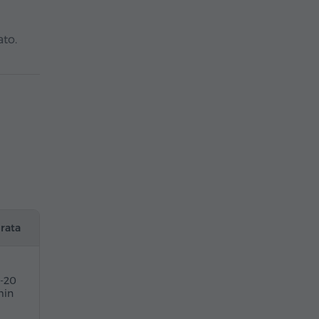
ato.
rata
5-20
in