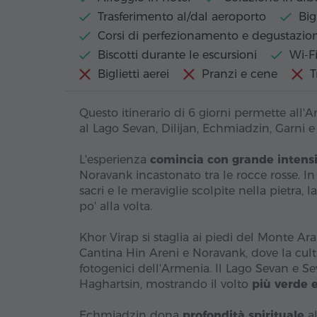
Trasferimento al/dal aeroporto
Big
Corsi di perfezionamento e degustazion
Biscotti durante le escursioni
Wi-Fi
Biglietti aerei
Pranzi e cene
T
Questo itinerario di 6 giorni permette all'
al Lago Sevan, Dilijan, Echmiadzin, Garni 
L'esperienza
comincia con grande intens
Noravank incastonato tra le rocce rosse. In s
sacri e le meraviglie scolpite nella pietra,
po' alla volta.
Khor Virap si staglia ai piedi del Monte Arar
Cantina Hin Areni e Noravank, dove la cult
fotogenici dell'Armenia. Il Lago Sevan e S
Haghartsin, mostrando il volto
più verde e
Echmiadzin dona
profondità spirituale
al