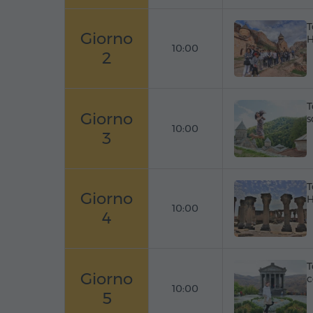
T
Giorno
H
10:00
2
T
Giorno
s
10:00
3
T
Giorno
H
10:00
4
T
Giorno
c
10:00
5