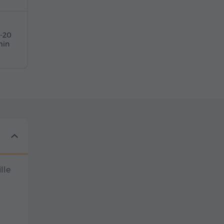
5-20
in
lle