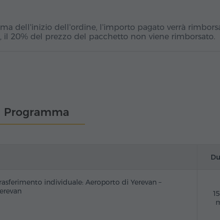
a dell'inizio dell'ordine, l'importo pagato verrà rimbors
, il 20% del prezzo del pacchetto non viene rimborsato.
Programma
Du
rasferimento individuale: Aeroporto di Yerevan –
erevan
1
m