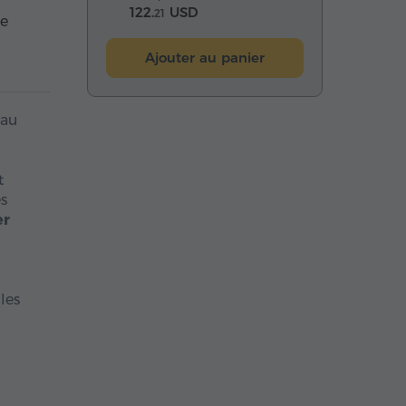
122.
USD
21
ée
Ajouter au panier
 au
t
es
er
les