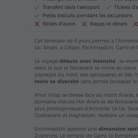
Transfert de/à l'aéroport
Tickets d'
Petits biscuits pendant les excursions
Billets d'avion
Repas et dîners
Cet itinéraire de 6 jours permet à l'Armén
lac Sevan, à Dilijan, Etchmiadzin, Garni et
Le voyage
débute avec intensité
: le mont
dans le sud et Noravank se niche au cœur d
paysages du nord, des sanctuaires et des me
toute sa diversité
sans jamais brusquer le
Khor Virap se dresse face au mont Ararat, a
domaine viticole Hin Areni et de Noravank,
plus photogéniques d'Arménie. Le lac Sevan
Goshavank et Haghartsin, révélant un visa
Etchmiadzin apporte une
dimension spir
Zvartnots. Le temple de Garni, la Symphon