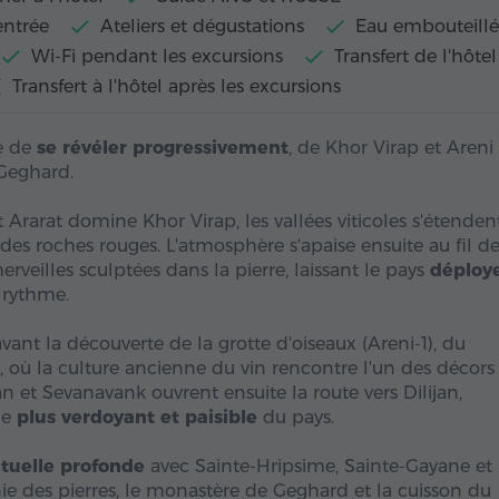
entrée
Ateliers et dégustations
Eau embouteill
Wi-Fi pendant les excursions
Transfert de l'hôtel
Transfert à l'hôtel après les excursions
ie de
se révéler progressivement
, de Khor Virap et Areni
 Geghard.
 Ararat domine Khor Virap, les vallées viticoles s'étenden
es roches rouges. L'atmosphère s'apaise ensuite au fil d
rveilles sculptées dans la pierre, laissant le pays
déploy
 rythme.
vant la découverte de la grotte d'oiseaux (Areni-1), du
 où la culture ancienne du vin rencontre l'un des décors 
 et Sevanavank ouvrent ensuite la route vers Dilijan,
ge
plus verdoyant et paisible
du pays.
ituelle profonde
avec Sainte-Hripsime, Sainte-Gayane et
ie des pierres, le monastère de Geghard et la cuisson du