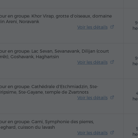
our en groupe: Khor Virap, grotte d'oiseaux, domaine
in Areni, Noravank
9
Voir les détails
he
our en groupe: Lac Sevan, Sevanavank, Dilijan (court
rrêt), Goshavank, Haghartsin
9
Voir les détails
he
our en groupe: Cathédrale d'Etchmiadzin, Ste-
ripsime, Ste-Gayane, temple de Zvartnots
Voir les détails
he
our en groupe: Garni, Symphonie des pierres,
eghard, cuisson du lavash
Voir les détails
he