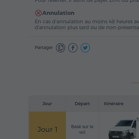
Pour réserver, il suffit de payer 20% du pri
Annulation
En cas d'annulation au moins 48 heures av
d'annulation plus tard ou de non-présenta
Partager
Jour
Départ
Itinéraire
T
Basé sur le
Jour 1
vol