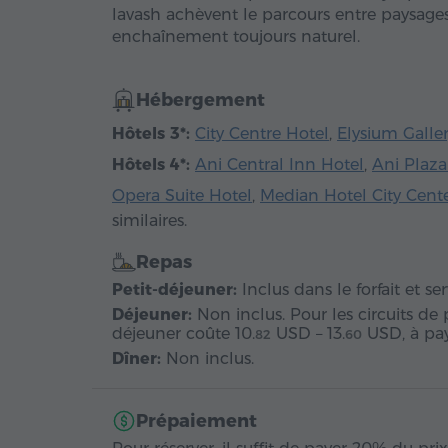
lavash achèvent le parcours entre paysages
enchaînement toujours naturel.
Hébergement
Hôtels 3*:
City Centre Hotel
,
Elysium Galle
Hôtels 4*:
Ani Central Inn Hotel
,
Ani Plaza
Opera Suite Hotel
,
Median Hotel City Cent
similaires.
Repas
Petit-déjeuner:
Inclus dans le forfait et serv
Déjeuner:
Non inclus. Pour les circuits de 
déjeuner coûte
10.
USD
–
13.
USD
, à p
82
60
Dîner:
Non inclus.
Prépaiement