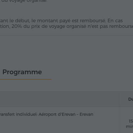
x du voyage organisé.
ant le début, le montant payé est remboursé. En cas
tion, 20% du prix de voyage organisé n'est pas remboursé
Programme
D
ransfert individuel: Aéroport d'Erevan – Erevan
1
mi