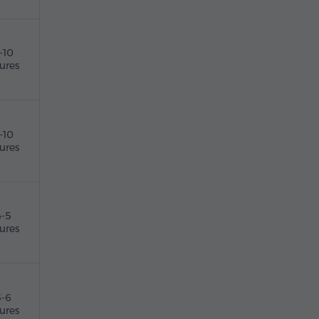
-10
ures
-10
ures
4-5
ures
5-6
ures