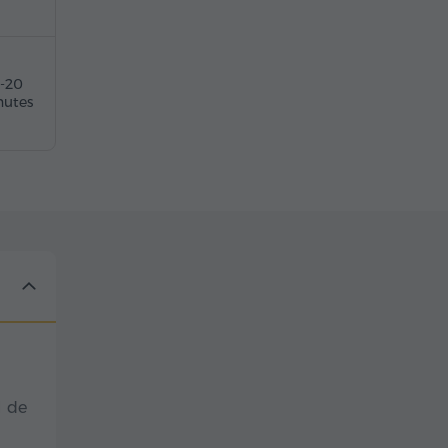
5-20
nutes
l de