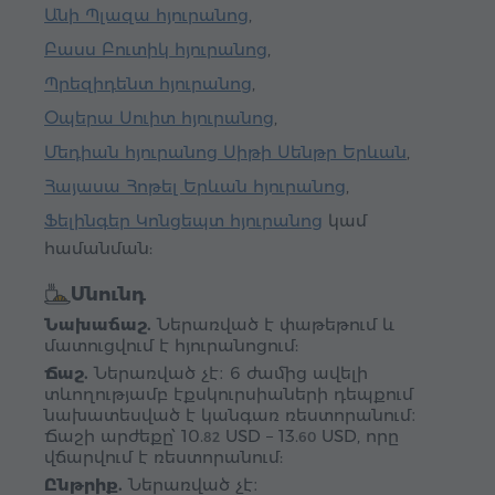
Անի Պլազա հյուրանոց
,
Բասս Բուտիկ հյուրանոց
,
Պրեզիդենտ հյուրանոց
,
Օպերա Սուիտ հյուրանոց
,
Մեդիան հյուրանոց Սիթի Սենթր Երևան
,
Հայասա Հոթել Երևան հյուրանոց
,
Ֆելինգեր Կոնցեպտ հյուրանոց
կամ
համանման:
Սնունդ
Նախաճաշ.
Ներառված է փաթեթում և
մատուցվում է հյուրանոցում:
Ճաշ.
Ներառված չէ։ 6 ժամից ավելի
տևողությամբ էքսկուրսիաների դեպքում
նախատեսված է կանգառ ռեստորանում։
Ճաշի արժեքը՝
10.
USD
–
13.
USD
, որը
82
60
վճարվում է ռեստորանում:
Ընթրիք.
Ներառված չէ։