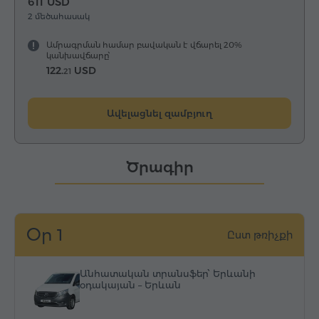
611 USD
2 մեծահասակ
Ամրագրման համար բավական է վճարել 20%
կանխավճարը՝
122.
USD
21
Ավելացնել զամբյուղ
Ծրագիր
Օր 1
Ըստ թռիչքի
Անհատական տրանսֆեր՝ Երևանի
օդակայան – Երևան