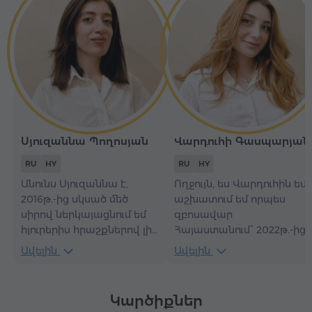
Սյուզաննա Պողոսյան
Վարդուհի Գասպարյան
RU
HY
RU
HY
Անունս Սյուզաննա է,
Ողջույն, ես Վարդուհին եմ,
2016թ.-ից սկսած մեծ
աշխատում եմ որպես
սիրով ներկայացնում եմ
զբոսավար
հյուրերիս հրաշքներով լի
Հայաստանում՝ 2022թ.-ից։
Հայաստանը։ Ինձ համար
Զբոսաշրջության ոլորտում
Ավելին
Ավելին
յուրաքանչյուր էքսկուրսիա
այսքան տարիների փորձի
երկրի մասին պարզապես
շնորհիվ ես հստակ
պատմություն չէ, այլ
գաղափար ունեմ, թե
Կարծիքներ
հնարավորություն՝ ցույց
ինչպես յուրաքանչյուր