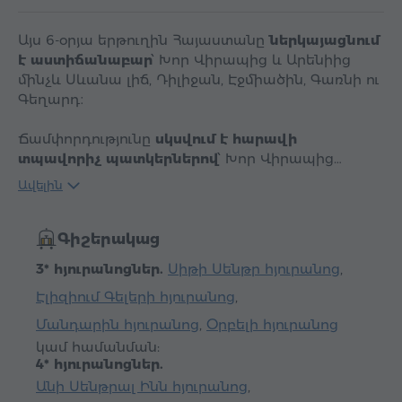
Այս 6-օրյա երթուղին Հայաստանը
ներկայացնում
է աստիճանաբար
՝ Խոր Վիրապից և Արենիից
մինչև Սևանա լիճ, Դիլիջան, Էջմիածին, Գառնի ու
Գեղարդ։
Ճամփորդությունը
սկսվում է հարավի
տպավորիչ պատկերներով
՝ Խոր Վիրապից…
Ավելին
Գիշերակաց
3* հյուրանոցներ.
Սիթի Սենթր հյուրանոց
,
Էլիզիում Գելերի հյուրանոց
,
Մանդարին հյուրանոց
,
Օրբելի հյուրանոց
կամ համանման:
4* հյուրանոցներ.
Անի Սենթրալ Ինն հյուրանոց
,