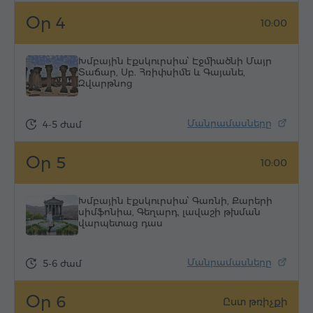
Օր 4
10:00
Խմբային էքսկուրսիա՝ Էջմիածնի Մայր
Տաճար, Սբ. Հռիփսիմե և Գայանե,
Զվարթնոց
Մանրամասները
4-5 ժամ
Օր 5
10:00
Խմբային էքսկուրսիա՝ Գառնի, Քարերի
սիմֆոնիա, Գեղարդ, լավաշի թխման
վարպետաց դաս
Մանրամասները
5-6 ժամ
Օր 6
Ըստ թռիչքի