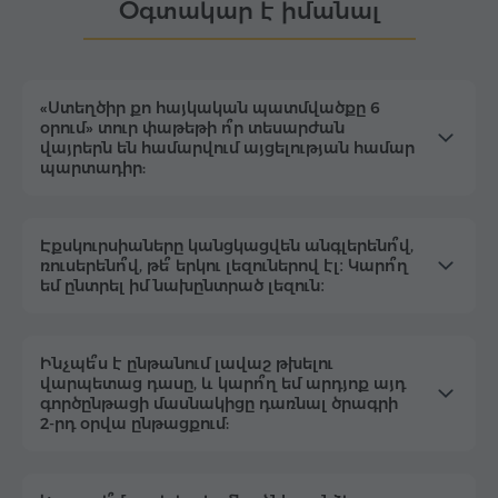
Օգտակար է իմանալ
«Ստեղծիր քո հայկական պատմվածքը 6
օրում» տուր փաթեթի ո՞ր տեսարժան
վայրերն են համարվում այցելության համար
պարտադիր:
Էքսկուրսիաները կանցկացվեն անգլերենո՞վ,
ռուսերենո՞վ, թե՞ երկու լեզուներով էլ։ Կարո՞ղ
եմ ընտրել իմ նախընտրած լեզուն։
Ինչպե՞ս է ընթանում լավաշ թխելու
վարպետաց դասը, և կարո՞ղ եմ արդյոք այդ
գործընթացի մասնակիցը դառնալ ծրագրի
2-րդ օրվա ընթացքում: