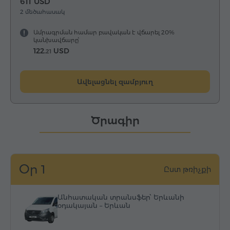
611 USD
2 մեծահասակ
Ամրագրման համար բավական է վճարել 20%
կանխավճարը՝
122.
USD
21
Ավելացնել զամբյուղ
Ծրագիր
Օր 1
Ըստ թռիչքի
Անհատական տրանսֆեր՝ Երևանի
օդակայան – Երևան