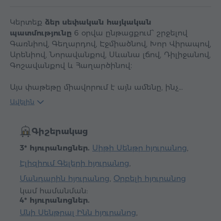
Կերտեք
ձեր սեփական հայկական
պատմությունը
6 օրվա ընթացքում՝ շրջելով
Գառնիով, Գեղարդով, Էջմիածնով, Խոր Վիրապով,
Արենիով, Նորավանքով, Սևանա լճով, Դիլիջանով,
Գոշավանքով և Հաղարծինով։
Այս փաթեթը միավորում է այն ամենը, ինչ…
Ավելին
Գիշերակաց
3* հյուրանոցներ.
Սիթի Սենթր հյուրանոց
,
Էլիզիում Գելերի հյուրանոց
,
Մանդարին հյուրանոց
,
Օրբելի հյուրանոց
կամ համանման:
4* հյուրանոցներ.
Անի Սենթրալ Ինն հյուրանոց
,