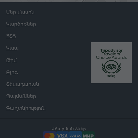
Մեր մասին
Կարծիքներ
ՀՏՀ
Կապ
Թիմ
Բլոգ
Տեսադարան
Պայմաններ
Գաղտնիություն
Վճարման ձևեր՝