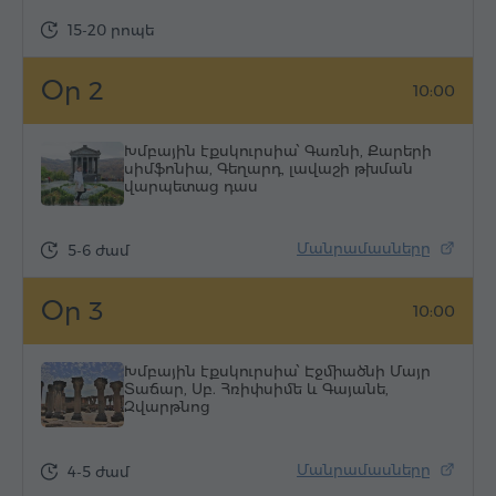
15-20 րոպե
Օր 2
10:00
Խմբային էքսկուրսիա՝ Գառնի, Քարերի
սիմֆոնիա, Գեղարդ, լավաշի թխման
վարպետաց դաս
Մանրամասները
5-6 ժամ
Օր 3
10:00
Խմբային էքսկուրսիա՝ Էջմիածնի Մայր
Տաճար, Սբ. Հռիփսիմե և Գայանե,
Զվարթնոց
Մանրամասները
4-5 ժամ