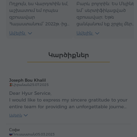
Ողջույն, ես Վարդուհին եմ,
Բարև բոլորին։ Ես Մելինե
աշխատում եմ որպես
եմ՝ սերտիֆիկացված
զբոսավար
զբոսավար։ Եթե
Հայաստանում՝ 2022թ.-ից։
ցանկանում եք շրջել մեր
Զբոսաշրջության ոլորտում
գեղեցիկ Հայաստանով ու
Ավելին
Ավելին
այսքան տարիների փորձի
բացահայտել նրա ողջ
շնորհիվ ես հստակ
հմայքը՝ գիտակ և շփվող
գաղափար ունեմ, թե
զբոսավարի հետ, ինձ
Կարծիքներ
ինչպես յուրաքանչյուր
համար մեծ պատիվ կլինի
էքսկուրսիա դարձնել ոչ
լինել Ձեր գիդը։ Բարի
միայն տեղեկություններով
գալուստ Հայաստան։
հագեցած, այլև իսկապես
Joseph Bou Khalil
հետաքրքրաշարժ։ Ինձ
Լիբանան
25.07.2025
հետ Դուք կայցելեք իմ
Dear Hyur Service,
գեղեցիկ Հայաստանի
I would like to express my sincere gratitude to your
տեսարժան վայրերը և
entire team for providing an unforgettable journey.
կծանոթանաք նրա
Over the course of six days, I was immersed in a
Ավելին
պատմությանը, ոգուն,
wealth of information, engaged in enjoyable
ավանդույթներին ու
activities, and fostered a strong sense of
Софи
մթնոլորտին։
camaraderie.
Ռուսաստան
05.03.2023