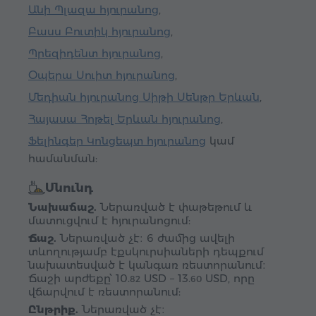
Անի Պլազա հյուրանոց
,
Բասս Բուտիկ հյուրանոց
,
Պրեզիդենտ հյուրանոց
,
Օպերա Սուիտ հյուրանոց
,
Մեդիան հյուրանոց Սիթի Սենթր Երևան
,
Հայասա Հոթել Երևան հյուրանոց
,
Ֆելինգեր Կոնցեպտ հյուրանոց
կամ
համանման:
Սնունդ
Նախաճաշ.
Ներառված է փաթեթում և
մատուցվում է հյուրանոցում:
Ճաշ.
Ներառված չէ։ 6 ժամից ավելի
տևողությամբ էքսկուրսիաների դեպքում
նախատեսված է կանգառ ռեստորանում։
Ճաշի արժեքը՝
10.
USD
–
13.
USD
, որը
82
60
վճարվում է ռեստորանում:
Ընթրիք.
Ներառված չէ։