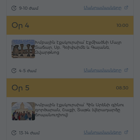
Մանրամասները
9-10 ժամ
Օր 4
10:00
Խմբային էքսկուրսիա՝ Էջմիածնի Մայր
Տաճար, Սբ. Հռիփսիմե և Գայանե,
Զվարթնոց
Մանրամասները
4-5 ժամ
Օր 5
08:30
Խմբային էքսկուրսիա՝ Հին Արենի գինու
գործարան, Շաքի, Տաթև (վերադարձը
ճոպանուղիով)
Մանրամասները
13-14 ժամ