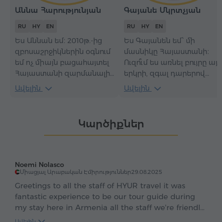
Աննա Հարությունյան
Գայանե Մկրտչյան
RU
HY
EN
RU
HY
EN
Ես Աննան եմ։ 2010թ.-ից
Ես Գայանեն եմ՝ մի
զբոսաշրջիկներին օգնում
մասնիկը Հայաստանի։
եմ ոչ միայն բացահայտել
Ուզո՞ւմ ես առնել բույրը այս
Հայաստանի զարմանալի
երկրի, զգալ դարերով
ինքնատիպությունը,
եկած մեր ուտեստների
Ավելին
Ավելին
պատմության խորությունը
համը, լսել անհուն գետերի
և գոյության ֆենոմենը,
շառաչը և բարձրաբերձ
այլև նրանց օգնում
լեռների շշունջը, իսկ ինչո՞ւ
Կարծիքներ
բացահայտել մեր
ոչ՝ ականջ դնել քարակոփ
հայրենիքում ներդաշնակ
կոթողների
ու խաղաղ ապրելու
պատմությանը։ Ե՛կ
գաղտնիքները։
միասին բացահայտենք
Noemi Nolasco
այս հնամենի երկիրը։
Միացյալ Արաբական Էմիրություններ
29.08.2025
Greetings to all the staff of HYUR travel it was
fantastic experience to be our tour guide during
my stay here in Armenia all the staff we're friendly
and approachable especially my first and second
Ավելին