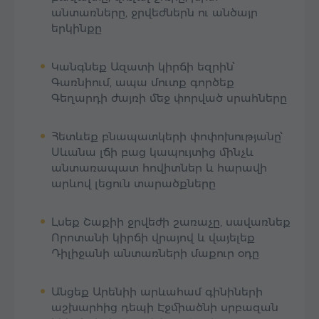
անտառները, ջրվեժներն ու անծայր
երկինքը
Կանգնեք Ազատի կիրճի եզրին՝
Գառնիում, ապա մուտք գործեք
Գեղարդի ժայռի մեջ փորված սրահները
Հետևեք բնապատկերի փոփոխությանը՝
Սևանա լճի բաց կապույտից մինչև
անտառապատ հովիտներ և հարավի
արևով լեցուն տարածքները
Լսեք Շաքիի ջրվեժի շառաչը, սավառնեք
Որոտանի կիրճի վրայով և վայելեք
Դիլիջանի անտառների մաքուր օդը
Անցեք Արենիի արևահամ գինիների
աշխարհից դեպի Էջմիածնի սրբազան