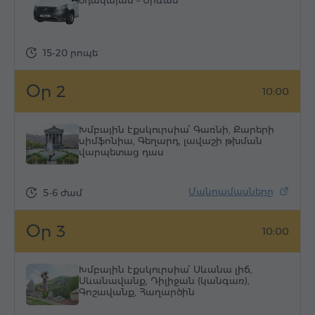
օդակայան – Երևան
15-20 րոպե
Օր 2
10:00
Խմբային էքսկուրսիա՝ Գառնի, Քարերի
սիմֆոնիա, Գեղարդ, լավաշի թխման
վարպետաց դաս
Մանրամասները
5-6 ժամ
Օր 3
10:00
Խմբային էքսկուրսիա՝ Սևանա լիճ,
Սևանավանք, Դիլիջան (կանգառ),
Գոշավանք, Հաղարծին