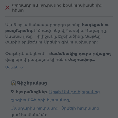
Փոխադրում հյուրանոց էքսկուրսիաներից
հետո
Այս 6-օրյա ճանապարհորդությունը
հագեցած ու
բազմերանգ
է՝ միավորելով Գառնին, Գեղարդը,
Սևանա լիճը, Դիլիջանը, Էջմիածինը, Տաթևը,
Շաքիի ջրվեժն ու Արենիի գինու աշխարհը։
Փաթեթն անցնում է
ժամանակից դուրս թվացող
վայրերով՝ բազալտե կիրճեր,
ժայռափոր…
Ավելին
Գիշերակաց
3* հյուրանոցներ.
Սիթի Սենթր հյուրանոց
,
Էլիզիում Գելերի հյուրանոց
,
Մանդարին հյուրանոց
,
Օրբելի հյուրանոց
կամ համանման: