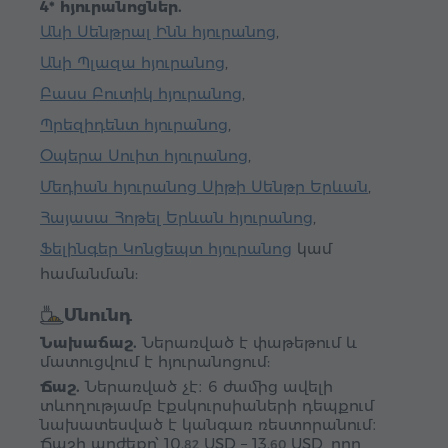
4* հյուրանոցներ.
Անի Սենթրալ Ինն հյուրանոց
,
Անի Պլազա հյուրանոց
,
Բասս Բուտիկ հյուրանոց
,
Պրեզիդենտ հյուրանոց
,
Օպերա Սուիտ հյուրանոց
,
Մեդիան հյուրանոց Սիթի Սենթր Երևան
,
Հայասա Հոթել Երևան հյուրանոց
,
Ֆելինգեր Կոնցեպտ հյուրանոց
կամ
համանման:
Սնունդ
Նախաճաշ.
Ներառված է փաթեթում և
մատուցվում է հյուրանոցում:
Ճաշ.
Ներառված չէ։ 6 ժամից ավելի
տևողությամբ էքսկուրսիաների դեպքում
նախատեսված է կանգառ ռեստորանում։
Ճաշի արժեքը՝
10.
USD
–
13.
USD
, որը
82
60