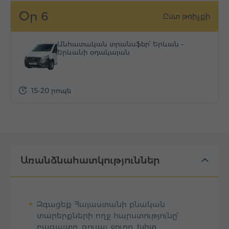
Օր 6
Ըստ թռիչքի
Անհատական տրանսֆեր՝ Երևան –
Երևանի օդակայան
15-20 րոպե
Առանձնահատկություններ
Զգացեք Հայաստանի բնական
տարերքների ողջ հարստությունը՝
բազալտը, զուլալ ջուրը, խիտ