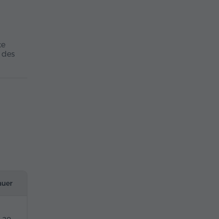
te
 des
auer