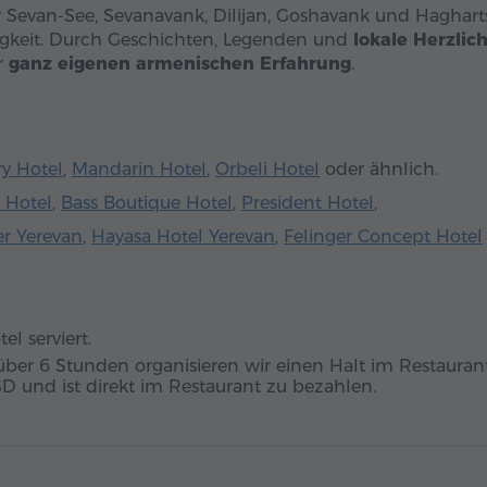
r Sevan-See, Sevanavank, Dilijan, Goshavank und Haghart
tigkeit. Durch Geschichten, Legenden und
lokale Herzlic
r
ganz eigenen armenischen Erfahrung
.
ry Hotel
,
Mandarin Hotel
,
Orbeli Hotel
oder ähnlich.
 Hotel
,
Bass Boutique Hotel
,
President Hotel
,
er Yerevan
,
Hayasa Hotel Yerevan
,
Felinger Concept Hotel
l serviert.
über 6 Stunden organisieren wir einen Halt im Restaurant
SD
und ist direkt im Restaurant zu bezahlen.