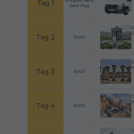
Entsprechend
Tag 1
dem Flug
G
G
Tag 2
10:00
G
H
Tag 3
10:00
G
A
Tag 4
10:00
G