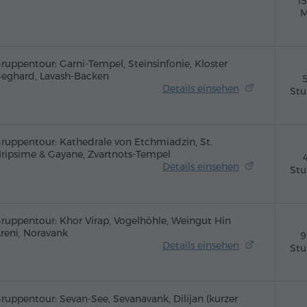
1
M
ruppentour: Garni-Tempel, Steinsinfonie, Kloster
eghard, Lavash-Backen
Details einsehen
St
ruppentour: Kathedrale von Etchmiadzin, St.
ripsime & Gayane, Zvartnots-Tempel
Details einsehen
St
ruppentour: Khor Virap, Vogelhöhle, Weingut Hin
reni, Noravank
9
Details einsehen
St
ruppentour: Sevan-See, Sevanavank, Dilijan (kurzer