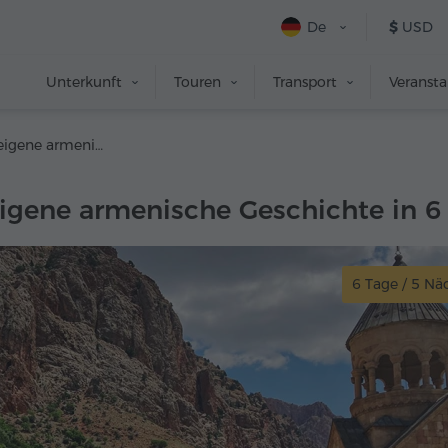
De
$
USD
Unterkunft
Touren
Transport
Veranst
Erlebe deine eigene armenische Geschichte in 6 Tagen
eigene armenische Geschichte in 6
6 Tage / 5 Nä