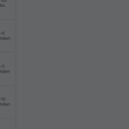
5-20
in.
5-6
unden
4-5
unden
-10
unden