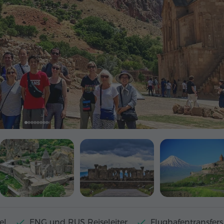
el
ENG und RUS Reiseleiter
Flughafentransfers