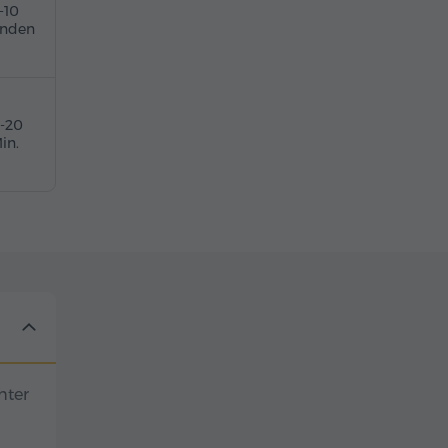
-10
unden
5-20
in.
hter