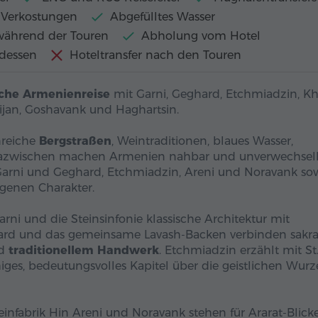
 Verkostungen
Abgefülltes Wasser
während der Touren
Abholung vom Hotel
dessen
Hoteltransfer nach den Touren
iche Armenienreise
mit Garni, Geghard, Etchmiadzin, K
lijan, Goshavank und Haghartsin.
nreiche
Bergstraßen
, Weintraditionen, blaues Wasser,
e dazwischen machen Armenien nahbar und unverwechsel
 Garni und Geghard, Etchmiadzin, Areni und Noravank so
eigenen Charakter.
ni und die Steinsinfonie klassische Architektur mit
ghard und das gemeinsame Lavash-Backen verbinden sakra
nd
traditionellem Handwerk
. Etchmiadzin erzählt mit St
iges, bedeutungsvolles Kapitel über die geistlichen Wurz
Weinfabrik Hin Areni und Noravank stehen für Ararat-Blicke