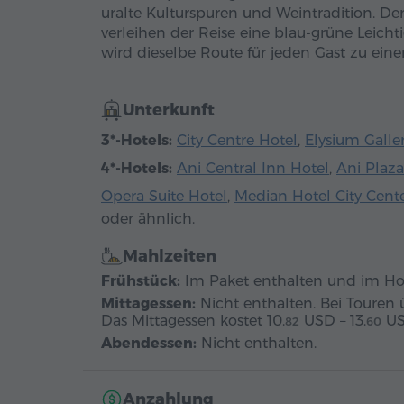
uralte Kulturspuren und Weintradition. De
verleihen der Reise eine blau-grüne Leich
wird dieselbe Route für jeden Gast zu eine
Unterkunft
3*-Hotels:
City Centre Hotel
,
Elysium Galle
4*-Hotels:
Ani Central Inn Hotel
,
Ani Plaza
Opera Suite Hotel
,
Median Hotel City Cent
oder ähnlich.
Mahlzeiten
Frühstück:
Im Paket enthalten und im Hote
Mittagessen:
Nicht enthalten. Bei Touren 
Das Mittagessen kostet
10.
USD
–
13.
U
82
60
Abendessen:
Nicht enthalten.
Anzahlung