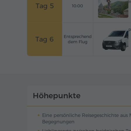
H
Tag 5
10:00
P
Entsprechend
Tag 6
dem Flug
Höhepunkte
Eine persönliche Reisegeschichte aus
Begegnungen