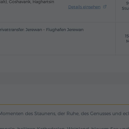
alt), Goshavank, Haghartsin
9
Details einsehen
St
rivattransfer: Jerewan – Flughafen Jerewan
1
M
 Momenten des Staunens, der Ruhe, des Genusses und ec