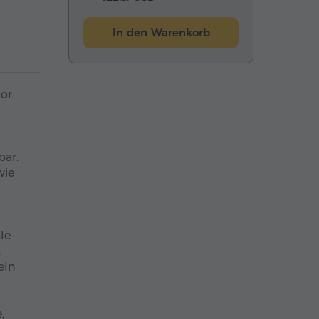
In den Warenkorb
hor
bar.
wie
le
.
eln
,