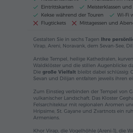
Eintrittskarten
Meisterklassen und
Kekse während der Touren
Wi-Fi 
Flugtickets
Mittagessen und Aben
Gestalten Sie in sechs Tagen
Ihre persönl
Virap, Areni, Noravank, dem Sevan-See, Di
Antike Tempel, heilige Kathedralen, kurve
Waldklöster und die stillen Augenblick
Die
große Vielfalt
bleibt dabei schlüssig:
Sevan und Dilijan entfalten jeweils ihren 
Zum Einstieg verbinden der Tempel von Gar
vulkanischer Landschaft. Das Kloster Ge
Felsarchitektur mit regionalen Aromen u
Hripsime, St. Gayane und Zvartnots ein ruh
Armeniens.
Khor Virap, die Vogelhöhle (Areni-1), die 