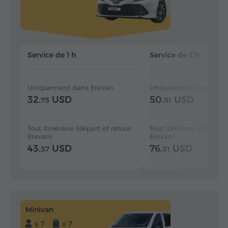
Service de 1 h
Service de 2 h
Uniquement dans Erevan
Uniquement dans Erev
32.
USD
50.
USD
75
51
Tout itinéraire (départ et retour
Tout itinéraire (départ e
Erevan)
Erevan)
43.
USD
76.
USD
57
31
Minivan
x 7
x 7