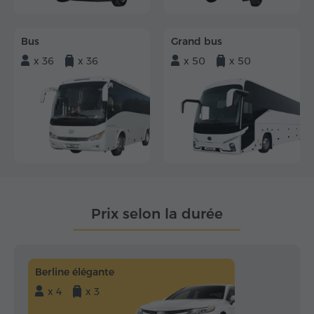
Bus
Grand bus
x 36
x 36
x 50
x 50
Prix selon la durée
Berline élégante
x 4
x 3