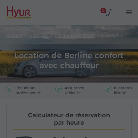
0
Accueil
Transport
Location par heure
Réservation
Location de Berline confort
avec chauffeur
Chauffeurs
Assurance
Kilométrage
professionnels
véhicule
illimité
Calculateur de réservation
par heure