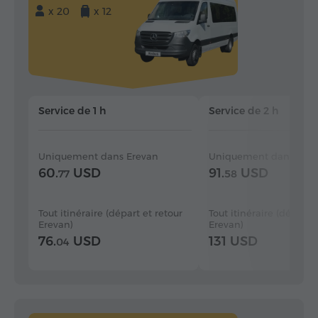
x 20
x 12
Service de 1 h
Service de 2 h
Uniquement dans Erevan
Uniquement dans Erev
60.
USD
91.
USD
77
58
Tout itinéraire (départ et retour
Tout itinéraire (départ e
Erevan)
Erevan)
76.
USD
131 USD
04