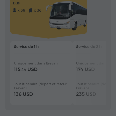
Bus
x 36
x 36
Service de 1 h
Service de 2 h
Uniquement dans Erevan
Uniquement dans Erev
115.
USD
174 USD
44
Tout itinéraire (départ et retour
Tout itinéraire (départ e
Erevan)
Erevan)
136 USD
235 USD