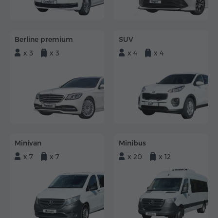
Berline premium
SUV
x 3
x 3
x 4
x 4
Minivan
Minibus
x 7
x 7
x 20
x 12