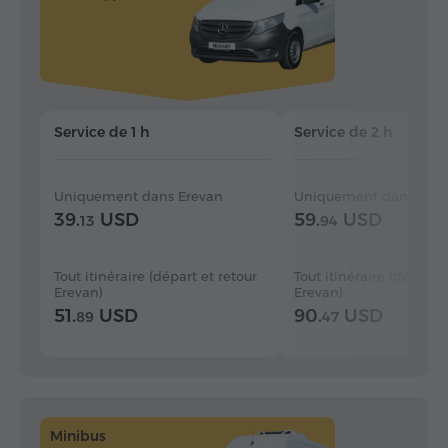
Service de 1 h
Service de 2 h
Uniquement dans Erevan
Uniquement dans Erev
39.
USD
59.
USD
13
94
Tout itinéraire (départ et retour
Tout itinéraire (départ e
Erevan)
Erevan)
51.
USD
90.
USD
89
47
Minibus