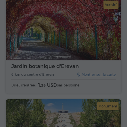
Activité
Jardin botanique d'Erevan
6 km du centre d'Erevan
Montrer sur la carte
1.
USD
Billet d'entrée:
par personne
39
Monument