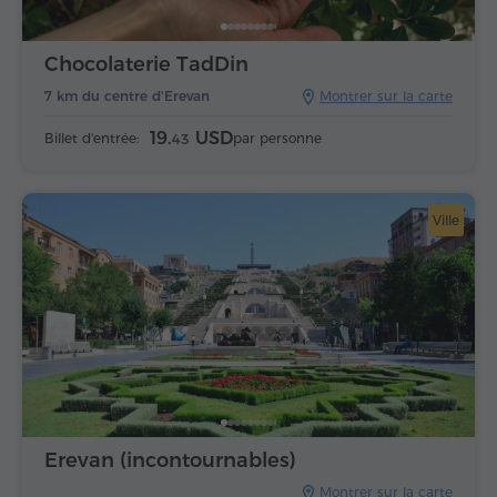
Chocolaterie TadDin
7 km du centre d'Erevan
Montrer sur la carte
19.
USD
Billet d'entrée:
par personne
43
Ville
Erevan (incontournables)
Montrer sur la carte