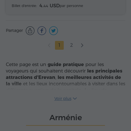
4.
USD
Billet d'entrée:
par personne
44
Partager
1
2
Cette page est un
guide pratique
pour les
voyageurs qui souhaitent découvrir
les principales
attractions d'Erevan
,
les meilleures activités de
la ville
et les lieux incontournables à visiter dans les
différents quartiers de la capitale. Au lieu de
simples suggestions générales, elle propose un
Voir plus
aperçu structuré des sites d'Erevan, avec
plus de 40
lieux
réunis au même endroit, parmi lesquels des
Arménie
musées, des parcs, des monuments
emblématiques, des espaces culturels et des sites
de loisirs.