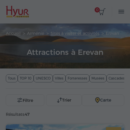
0
Accueil
Arménie
Sites à visiter et activités
Erevan
Attractions à Erevan
Tous
TOP 10
UNESCO
Villes
Forteresses
Musées
Cascades
Trier
Carte
Filtre
Résultats:
47