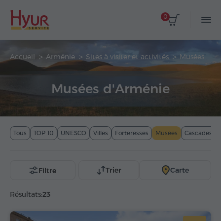
0
Accueil
Arménie
Sites à visiter et activités
Musées
Musées d'Arménie
Tous
TOP 10
UNESCO
Villes
Forteresses
Musées
Cascades
Trier
Carte
Filtre
Résultats:
23