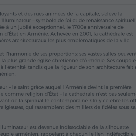
yants et des rues animées de la capitale, s'élève la
Illuminateur – symbole de foi et de renaissance spirituel
e à un jubilé exceptionnel: le 1700e anniversaire de
n d'État en Arménie. Achevée en 2001, la cathédrale est
pères architecturaux les plus emblématiques de la ville.
t l'harmonie de ses proportions: ses vastes salles peuven
ait la plus grande église chrétienne d'Arménie. Ses coupole
e à l'éternité, tandis que la rigueur de son architecture fait
ménien.
eur – le saint grâce auquel l'Arménie devint la première
e comme religion d'État – la cathédrale n'est pas seulem
t de la spiritualité contemporaine. On y célèbre les off
religieuses, qui rassemblent des milliers de fidèles sous se
'Illuminateur est devenue indissociable de la silhouette
 peuple arménien, rappelant à chacun le lien indéfectible