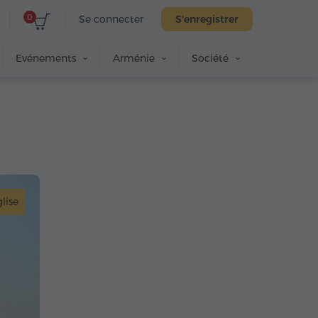
0
Se connecter
S'enregistrer
Evénements
Arménie
Société
lise