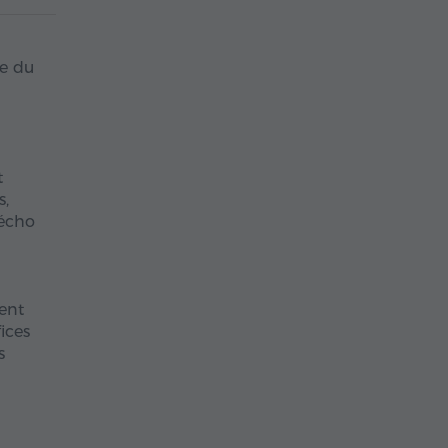
le du
t
s,
 écho
ent
ices
s