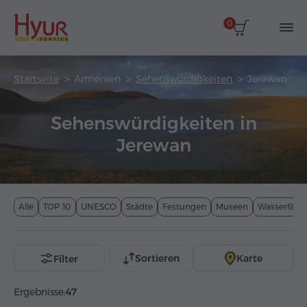
0
Startseite
Armenien
Sehenswürdigkeiten
Jerewan
Sehenswürdigkeiten in
Jerewan
Alle
TOP 10
UNESCO
Städte
Festungen
Museen
Wasserfälle
Sortieren
Karte
Filter
Ergebnisse:
47