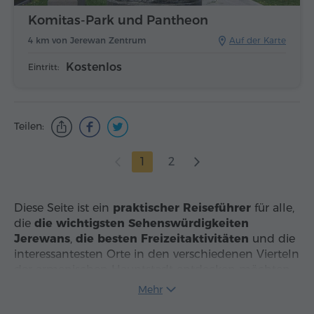
Komitas-Park und Pantheon
4 km von Jerewan Zentrum
Auf der Karte
Kostenlos
Eintritt:
Teilen:
1
2
Diese Seite ist ein
praktischer Reiseführer
für alle,
die
die wichtigsten Sehenswürdigkeiten
Jerewans
,
die besten Freizeitaktivitäten
und die
interessantesten Orte in den verschiedenen Vierteln
der armenischen Hauptstadt entdecken möchten.
Statt nur allgemeine Tipps zu geben, bietet sie
Mehr
einen klar strukturierten Überblick:
Mehr als 40