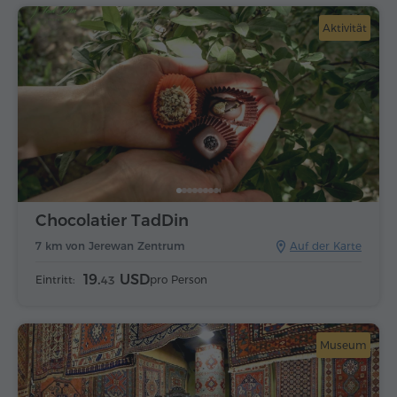
Aktivität
Chocolatier TadDin
7 km von Jerewan Zentrum
Auf der Karte
19.
USD
Eintritt:
pro Person
43
Museum