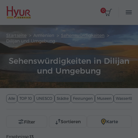
0
Startseite
Armenien
Sehenswürdigkeiten
Dilijan und Umgebung
Sehenswürdigkeiten in Dilijan
und Umgebung
Alle
TOP 10
UNESCO
Städte
Festungen
Museen
Wasserfälle
Sortieren
Karte
Filter
Ergebnisse:
13