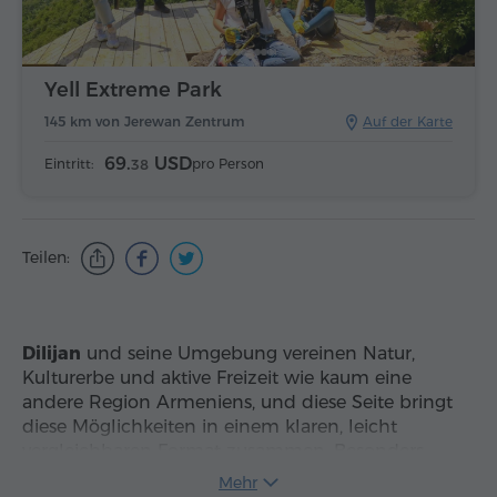
Yell Extreme Park
145 km von Jerewan Zentrum
Auf der Karte
69.
USD
Eintritt:
pro Person
38
Teilen:
Dilijan
und seine Umgebung vereinen Natur,
Kulturerbe und aktive Freizeit wie kaum eine
andere Region Armeniens, und diese Seite bringt
diese Möglichkeiten in einem klaren, leicht
vergleichbaren Format zusammen. Besonders
nützlich ist sie für Besucher, die nach
Mehr