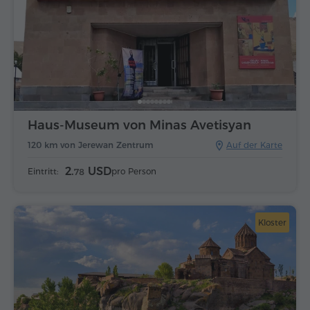
Haus-Museum von Minas Avetisyan
120 km von Jerewan Zentrum
Auf der Karte
2.
USD
Eintritt:
pro Person
78
Kloster