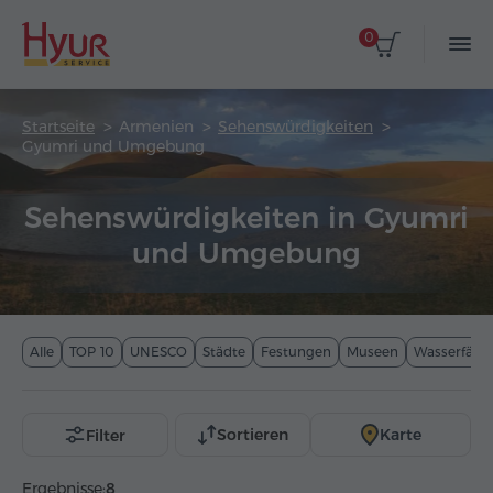
0
Startseite
Armenien
Sehenswürdigkeiten
Gyumri und Umgebung
Sehenswürdigkeiten in Gyumri
und Umgebung
Alle
TOP 10
UNESCO
Städte
Festungen
Museen
Wasserfälle
Sortieren
Karte
Filter
Ergebnisse:
8