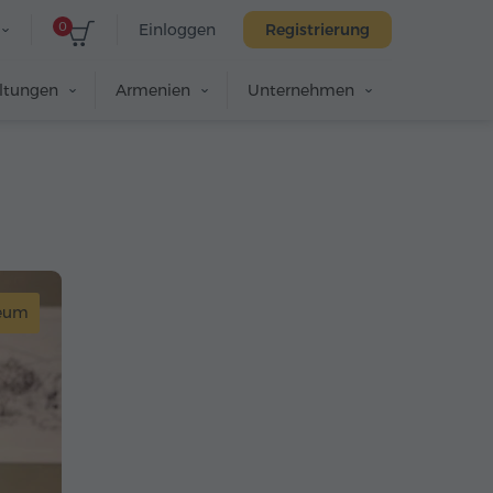
0
Einloggen
Registrierung
altungen
Armenien
Unternehmen
eum