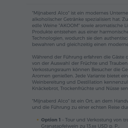
"Mijnaberd Alco" ist ein modernes Unterne
alkoholischer Getränke spezialisiert hat.
edle Weine "AKOOM" sowie aromatische Lik
Produkte entstehen aus einer harmonische
Technologien, wodurch sie den authenti
bewahren und gleichzeitig einen moderne
Während der Führung erfahren die Gäste d
von der Auswahl der Früchte und Trauben
Verkostungsraum können Besucher die Geträ
Aromen genießen. Jede Variante bietet ei
Weinbereitung und Destillation kennenzul
Knäckebrot, Trockenfrüchte und Nüsse serv
"Mijnaberd Alco" ist ein Ort, an dem Ha
und die Führung zu einer echten Reise d
Option 1
– Tour und Verkostung von t
Granatapfelwein zu
13.
USD
p. P.;
88