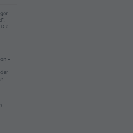
iger
",
 Die
on –
 der
er
n