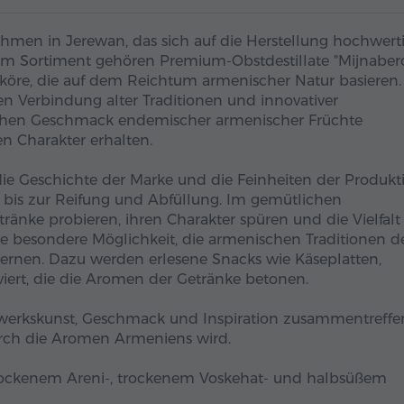
hmen in Jerewan, das sich auf die Herstellung hochwert
 Zum Sortiment gehören Premium-Obstdestillate "Mijnaberd
öre, die auf dem Reichtum armenischer Natur basieren.
n Verbindung alter Traditionen und innovativer
schen Geschmack endemischer armenischer Früchte
n Charakter erhalten.
ie Geschichte der Marke und die Feinheiten der Produkti
 bis zur Reifung und Abfüllung. Im gemütlichen
nke probieren, ihren Charakter spüren und die Vielfalt
ne besondere Möglichkeit, die armenischen Traditionen d
ernen. Dazu werden erlesene Snacks wie Käseplatten,
iert, die die Aromen der Getränke betonen.
ndwerkskunst, Geschmack und Inspiration zusammentreffe
urch die Aromen Armeniens wird.
rockenem Areni-, trockenem Voskehat- und halbsüßem