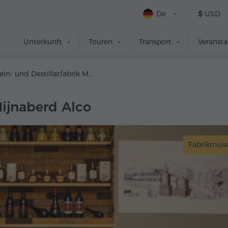
De
$
USD
Unterkunft
Touren
Transport
Veranst
Wein- und Destillatfabrik Mijnaberd Alco
Mijnaberd Alco
Fabrikmus