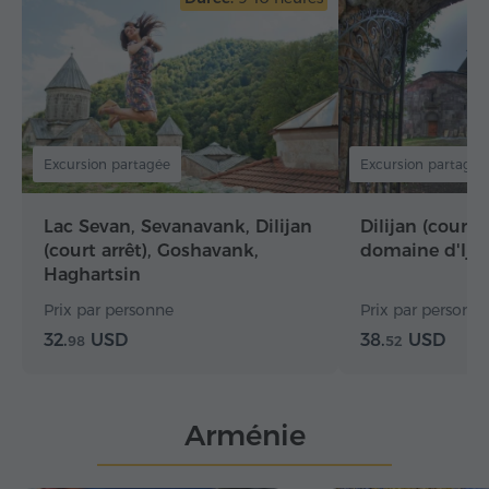
Excursion partagée
Excursion partagée
Lac Sevan, Sevanavank, Dilijan
Dilijan (court a
(court arrêt), Goshavank,
domaine d'Ije
Haghartsin
Prix par personne
Prix par personn
32.
USD
38.
USD
98
52
Arménie