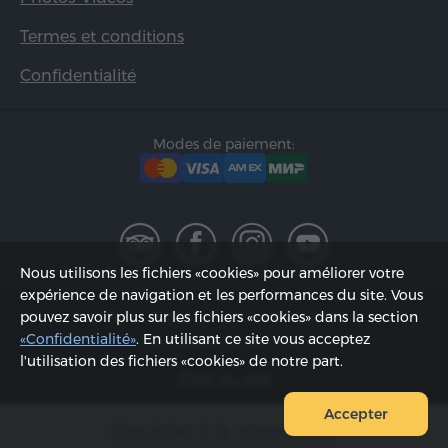
Termes et conditions
Confidentialité
Modes de paiement:
Nous utilisons les fichiers «cookies» pour améliorer votre
expérience de navigation et les performances du site. Vous
2002 - 2026, © «Hyur Service» SARL;
pouvez savoir plus sur les fichiers «cookies» dans la section
«Confidentialité»
. En utilisant ce site vous acceptez
Actualisée 08.08.2026
l'utilisation des fichiers «cookies» de notre part.
Plan du site
Accepter
Procéder à la réservation