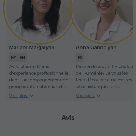
Mariam Margaryan
Anna Gabrielyan
HY
EN
FR
Avec plus de 13 ans
Prêts à découvrir les couleur
d'expérience professionnelle
de l’Arménie? Je vous les
dans l'accompagnement de
ferai découvrir à travers ses
groupes internationaux de
sites historiques, ses
tous horizons, je ne me
monuments exceptionnels,
Voir plus
Voir plus
contente pas de faire
mais aussi ses chants et ses
découvrir une destination
danses traditionnels. Que
aux voyageurs – je les aide à
notre aventure commence!
Avis
la vivre pleinement. Mes
circuits allient patrimoine
historique et culturel,