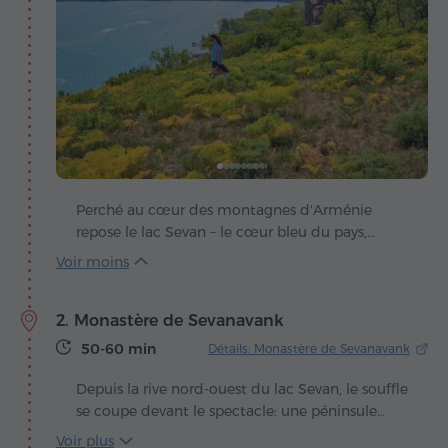
Perché au cœur des montagnes d'Arménie
repose le lac Sevan – le cœur bleu du pays,
battant au rythme du vent et du soleil. La
légende raconte qu'autrefois, une vallée
verdoyante s'étendait ici, jusqu'au jour où le ciel
2. Monastère de Sevanavank
versa ses larmes pour l'emplir d'eau et offrir ainsi
un présent inestimable aux hommes.
50-60 min
Détails: Monastère de Sevanavank
Depuis la rive nord-ouest du lac Sevan, le souffle
se coupe devant le spectacle: une péninsule
émerge de l'eau miroitante, couronnée de
Voir plus