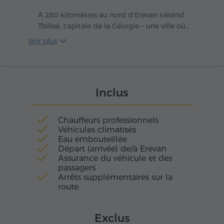
maîtres artisans. Le complexe réunit les églises
Saint-Grégoire, Sainte-Mère-de-Dieu et Saint-
À 280 kilomètres au nord d'Erevan s'étend
Étienne, ainsi que des cellules monastiques et
Tbilissi, capitale de la Géorgie – une ville où
bâtiments annexes subtilement intégrés au
l'ancien et le moderne s'unissent dans un
Voir plus
paysage montagneux.
même souffle vibrant. Au cœur de la cité coule
la Kura, véritable artère reliant les époques, où
se reflètent coupoles, ponts et lumières
urbaines. Dans ses ruelles étroites résonne
Inclus
encore l'écho du passé, tandis que ses larges
avenues portent le souffle du présent.
Chauffeurs professionnels
Véhicules climatisés
Eau embouteillée
Départ (arrivée) de/à Erevan
Assurance du véhicule et des
passagers
Arrêts supplémentaires sur la
route
Exclus