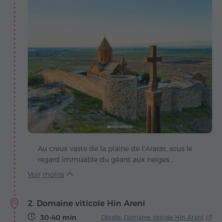
Au creux vaste de la plaine de l'Ararat, sous le
regard immuable du géant aux neiges
éternelles, s'élève Khor Virap – un sanctuaire où
se confondent légende, foi et souffle même de
l'Arménie. Ici, raconte-t-on, un puits profond et
2. Domaine viticole Hin Areni
silencieux enferma Grégoire l'Illuminateur,
condamné par le roi Tiridates III pour avoir osé
30-40 min
Détails: Domaine viticole Hin Areni