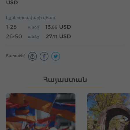
USD
Էքսկուրսավարի վճար.
1-25
13.
USD
86
անձը՝
26-50
27.
USD
71
անձը՝
Տարածել՝
Հայաստան