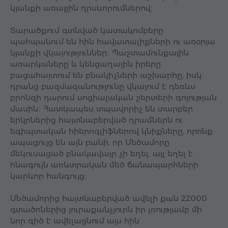
կյանքի առաջին դրսևորումներով։
Տարածքում գտնված կատակոմբերը
պահպանում են հին հավատալիքների ու առօրյա
կյանքի վկայություններ։ Պաշտամունքային
առարկաները և կենցաղային իրերը
բացահայտում են բնակիչների աշխարհը, իսկ
դրանց բազմազանությունը վկայում է դեռևս
բրոնզի դարում սոցիալական շերտերի գոյության
մասին։ Հատկապես տպավորիչ են տարբեր
երկրներից հայտնաբերված դրամներն ու
եգիպտական հիերոգլիֆներով կնիքները, որոնք
ապացույց են այն բանի, որ Մեծամորը
մեկուսացած բնակավայր չի եղել, այլ եղել է
հնագույն առևտրական մեծ ճանապարհների
կարևոր հանգույց։
Մեծամորից հայտնաբերված ավելի քան 22000
գտածոներից յուրաքանչյուրն իր լռությամբ մի
նոր գիծ է ավելացնում այս հին