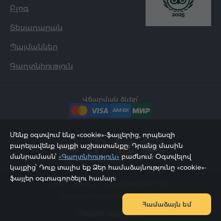
Բլոգ
Տեսադարան
Պայմաններ
Գաղտնիություն
Վճարման ձևեր՝
Մենք օգտվում ենք «cookie»-ֆայլերից, որպեսզի
բարելավենք կայքի աշխատանքը: Դրանց մասին
մանրամասն՝
«Գաղտնիություն»
բաժնում: Օգտվելով
կայքից՝ Դուք տալիս եք Ձեր համաձայնությունը «cookie»-
ֆայլեր օգտագործելու համար:
2002 - 2026, © «Հյուր Սերվիս» ՍՊԸ;
Էջը թարմացվել է 06.08.2026
Համաձայն եմ
Կայքի քարտեզ