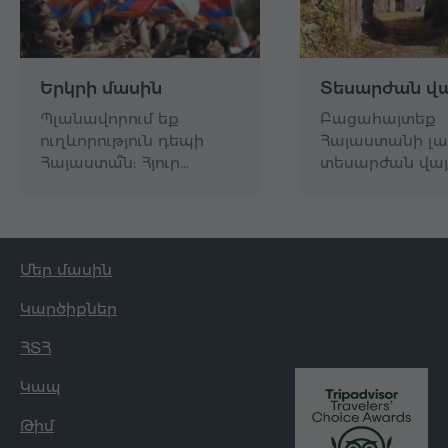
Երկրի մասին
Տեսարժան վա
Պլանավորում եք
Բացահայտեք
ուղևորություն դեպի
Հայաստանի լա
Հայաստա՞ն: Հյուր…
տեսարժան վայ
Մեր մասին
Կարծիքներ
ՀՏՀ
Կապ
Թիմ