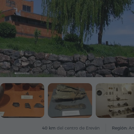
40 km
del centro de Ereván
Región:
Ar