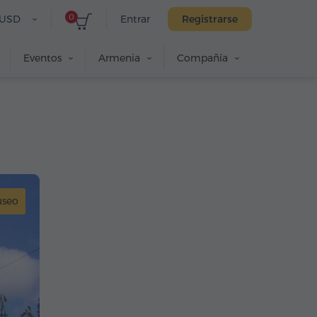
0
USD
Entrar
Registrarse
Eventos
Armenia
Compañía
seo