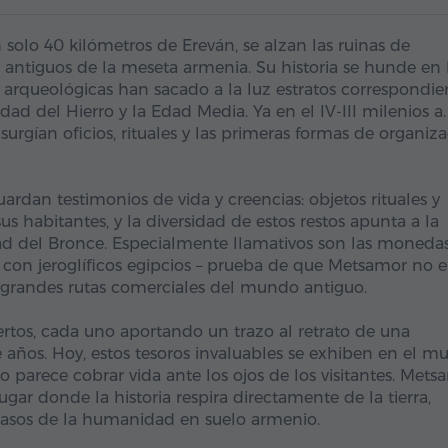
 solo 40 kilómetros de Ereván, se alzan las ruinas de
antiguos de la meseta armenia. Su historia se hunde en 
 arqueológicas han sacado a la luz estratos correspondie
Edad del Hierro y la Edad Media. Ya en el IV-III milenios a.
surgían oficios, rituales y las primeras formas de organiz
rdan testimonios de vida y creencias: objetos rituales y
s habitantes, y la diversidad de estos restos apunta a la
Edad del Bronce. Especialmente llamativos son las moneda
os con jeroglíficos egipcios – prueba de que Metsamor no e
s grandes rutas comerciales del mundo antiguo.
rtos, cada uno aportando un trazo al retrato de una
e años. Hoy, estos tesoros invaluables se exhiben en el m
o parece cobrar vida ante los ojos de los visitantes. Mets
ugar donde la historia respira directamente de la tierra,
pasos de la humanidad en suelo armenio.