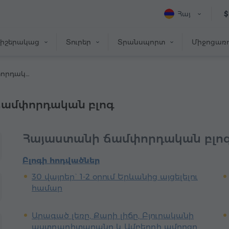
Հայ
$
իշերակաց
Տուրեր
Տրանսպորտ
Միջոցառո
Հայաստանի ճամփորդական բլոգ
ճամփորդական բլոգ
Հայաստանի ճամփորդական բլո
Բլոգի հոդվածներ
30 վայրեր` 1-2 օրում Երևանից այցելելու
համար
Արագած լեռը, Քարի լիճը, Բյուրականի
աստղադիտարանը և Ամբերդի ամրոցը