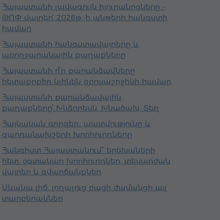
Հայաստանի լավագույն հյուրանոցները –
ԹՈՓ վայրեր՝ 2026թ.-ի անթերի հանգստի
համար
Հայաստանի հանգստավայրերը և
առողջարանային քաղաքները
Հայաստանի ո՞ր քարանձավները
հետաքրքիր կլինեն զբոսաշրջիկի համար
Հայաստանի քարանձավային
քաղաքները՝ Խնձորեսկ, Խնածախ, Տեղ
Հայկական գորգեր․ պատմությունը և
զարդանախշերի խորհուրդները
Հանգիստ Հայաստանում՝ երեխաների
հետ. օգտակար խորհուրդներ, տեսարժան
վայրեր և զվարճանքներ
Սևանա լիճ. լողալուց բացի ժամանցի այլ
տարբերակներ