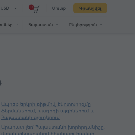
0
USD
Մուտք
Գրանցվել
ւմներ
Հայաստան
Ընկերություն
գ
Ապրեք երկրի ռիթմով. էկոտուրիզմը
ֆերմաներում, խաղողի այգիներում և
Հայաստանի գյուղերում
Արարատ լեռ՝ Հայաստանի խորհրդանիշը.
լեռան տեսարանով հիանալու համար