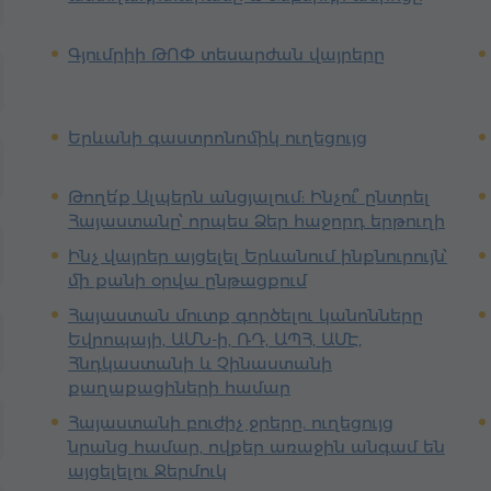
Գյումրիի ԹՈՓ տեսարժան վայրերը
Երևանի գաստրոնոմիկ ուղեցույց
Թողե՛ք Ալպերն անցյալում: Ինչու՞ ընտրել
Հայաստանը՝ որպես Ձեր հաջորդ երթուղի
Ինչ վայրեր այցելել Երևանում ինքնուրույն՝
մի քանի օրվա ընթացքում
Հայաստան մուտք գործելու կանոնները
Եվրոպայի, ԱՄՆ-ի, ՌԴ, ԱՊՀ, ԱՄԷ,
Հնդկաստանի և Չինաստանի
քաղաքացիների համար
Հայաստանի բուժիչ ջրերը. ուղեցույց
նրանց համար, ովքեր առաջին անգամ են
այցելելու Ջերմուկ