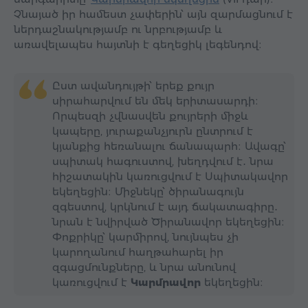
Չնայած իր համեստ չափերին՝ այն զարմացնում է
ներդաշնակությամբ ու նրբությամբ և
առավելապես հայտնի է գեղեցիկ լեգենդով։
Ըստ ավանդույթի՝ երեք քույր
սիրահարվում են մեկ երիտասարդի։
Որպեսզի չվնասվեն քույրերի միջև
կապերը, յուրաքանչյուրն ընտրում է
կյանքից հեռանալու ճանապարհ։ Ավագը՝
սպիտակ հագուստով, խեղդվում է․ նրա
հիշատակին կառուցվում է Սպիտակավոր
եկեղեցին։ Միջնեկը՝ ծիրանագույն
զգեստով, կրկնում է այդ ճակատագիրը․
նրան է նվիրված Ծիրանավոր եկեղեցին։
Փոքրիկը՝ կարմիրով, նույնպես չի
կարողանում հաղթահարել իր
զգացմունքները, և նրա անունով
կառուցվում է
Կարմրավոր
եկեղեցին։