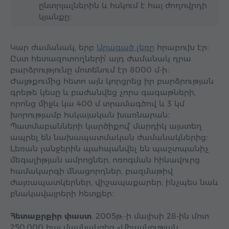
ընտրյալներին և հսկում է հայ ժողովրդի
կյանքը։
Կար ժամանակ, երբ
Արագած լեռը
հրաբուխ էր։
Ըստ հետազոտողների՝ այդ ժամանակ դրա
բարձրությունը մոտենում էր 8000 մ-ի։
Ժայթքումից հետո այն կորցրեց իր բարձրության
գրեթե կեսը և բաժանվեց չորս գագաթների,
որոնց միջև կա 400 մ տրամագծով և 3 կմ
խորությամբ հսկայական խառնարան։
Պատմաբանների կարծիքով՝ մարդիկ այստեղ
ապրել են նախապատմական ժամանակներից։
Լեռան լանջերին պահպանվել են պաշտպանիչ
մեգալիթյան ամրոցներ, ոռոգման հինավուրց
համակարգի մնացորդներ, բազմաթիվ
ժայռապատկերներ, վիշապաքարեր, ինչպես նաև
բնակավայրերի հետքեր։
Հետաքրքիր փաստ
. 2005թ.-ի մայիսի 28-ին մոտ
250.000 հայ մասնակցեց «Միասնության