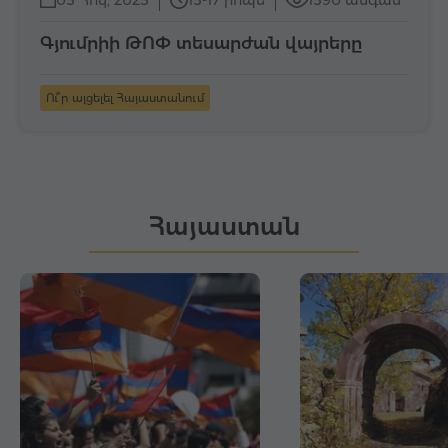
05 Հոկ, 2025
15-17 րոպե
1590 անգամ
Գյումրիի ԹՈՓ տեսարժան վայրերը
Ու՞ր այցելել Հայաստանում
Հայաստան