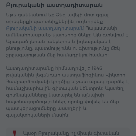
Բյուրականի աստղադիտարան
Եթե ցանկանում եք Ձեզ ավելի մոտ զգալ
տիեզերքի գաղտնիքներին, ուղևորվեք
Բյուրականի աստղադիտարան
՝ Հայաստանի
ամենահիասքանչ վայրերից մեկը։ Այն գտնվում է
Արագած լեռան լանջերին և իդեալական է
բնությունը, պատմությունն ու գիտությունը մեկ
շրջագայության մեջ համադրելու համար։
Աստղադիտարանը հիմնադրվել է 1946
թվականին լեգենդար աստղաֆիզիկոս Վիկտոր
Համբարձումյանի կողմից և շատ արագ դարձել է
համաշխարհային գիտական կենտրոն։ Այստեղ
գիտնականները կատարել են այնպիսի
հայտնագործություններ, որոնք փոխել են մեր
պատկերացումները աստղերի և
գալակտիկաների մասին։
Այսօր Բյուրականը ոչ միայն գիտական