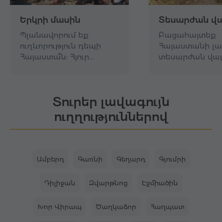
Երկրի մասին
Տեսարժան վա
Պլանավորում եք
Բացահայտեք
ուղևորություն դեպի
Հայաստանի լա
Հայաստա՞ն: Հյուր…
տեսարժան վայ
Տուրեր լավագույն
ուղղություններով
Ամբերդ
Գառնի
Գեղարդ
Գյումրի
Դիլիջան
Զվարթնոց
Էջմիածին
Խոր Վիրապ
Ծաղկաձոր
Հաղպատ