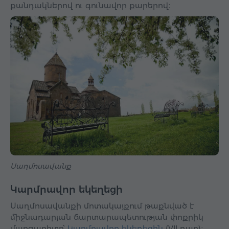
քանդակներով ու գունավոր քարերով։
Սաղմոսավանք
Կարմրավոր եկեղեցի
Սաղմոսավանքի մոտակայքում թաքնված է
միջնադարյան ճարտարապետության փոքրիկ
մարգարիտը՝
Կարմրավոր եկեղեցին
(VII դար)։