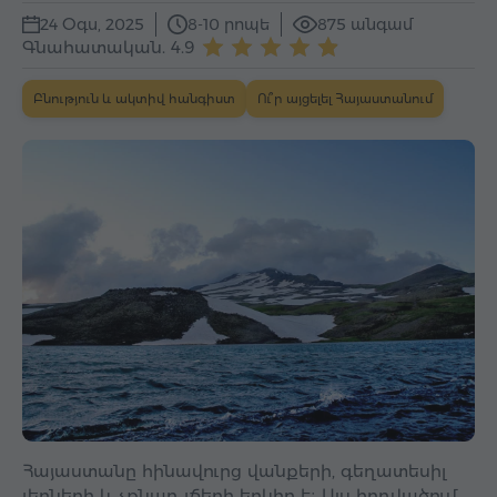
24 Օգս, 2025
8-10 րոպե
875 անգամ
Գնահատական. 4.9
Բնություն և ակտիվ հանգիստ
Ու՞ր այցելել Հայաստանում
Հայաստանը հինավուրց վանքերի, գեղատեսիլ
լեռների և չքնաղ լճերի երկիր է։ Այս հոդվածում