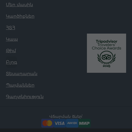
Մեր մասին
Կարծիքներ
ՀՏՀ
Կապ
Թիմ
Բլոգ
Տեսադարան
Պայմաններ
Գաղտնիություն
Վճարման ձևեր՝