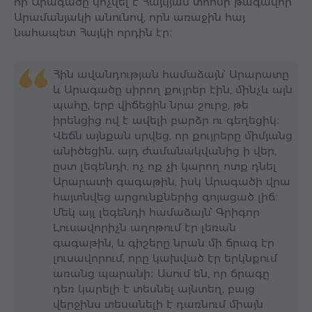
որ Արագածը կոչվել է Հայկյան տոհմի թագավոր
Արամանյակի անունով, որն առաջին հայ
նահապետ Հայկի որդին էր։
Հին ավանդության համաձայն՝ Արարատը
և Արագածը սիրող քույրեր էին, մինչև այն
պահը, երբ վիճեցին նրա շուրջ, թե
իրենցից ով է ավելի բարձր ու գեղեցիկ։
Վեճն այնքան սրվեց, որ քույրերը միմյանց
անիծեցին. այդ ժամանակվանից ի վեր,
ըստ լեգենդի, ոչ ոք չի կարող ոտք դնել
Արարատի գագաթին, իսկ Արագածի վրա
հայտնվեց արցունքներից գոյացած լիճ։
Մեկ այլ լեգենդի համաձայն՝ Գրիգոր
Լուսավորիչն աղոթում էր լեռան
գագաթին, և գիշերը նրան մի ճրագ էր
լուսավորում, որը կախված էր երկնքում
առանց պարանի։ Ասում են, որ ճրագը
դեռ կարելի է տեսնել այնտեղ, բայց
վերջինս տեսանելի է դառնում միայն