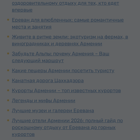
оздоровительному отдыху для тех, кто едет
впервые
Ереван для влюбленных: самые романтичные
места и занятия
Живите в ритме земли: экотуризм на фермах, в
виноградниках и деревнях Армении
Забудьте Альпы: почему Армения – Ваш
следующий маршрут
Какие пещеры Армении посетить туристу
Канатная дорога Цахкадзорa
Курорты Армении – топ известных курортов
Легенды и мифы Армении
Лучшие музеи и галереи Еревана
Лучшие отели Армении 2026: полный гайд по
роскошному отдыху от Еревана до горных
курортов