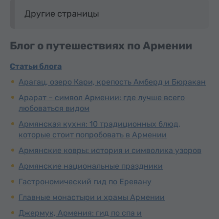
Другие страницы
Блог о путешествиях по Армении
Статьи блога
Арагац, озеро Кари, крепость Амберд и Бюракан
Арарат – символ Армении: где лучше всего
любоваться видом
Армянская кухня: 10 традиционных блюд,
которые стоит попробовать в Армении
Армянские ковры: история и символика узоров
Армянские национальные праздники
Гастрономический гид по Еревану
Главные монастыри и храмы Армении
Джермук, Армения: гид по спа и