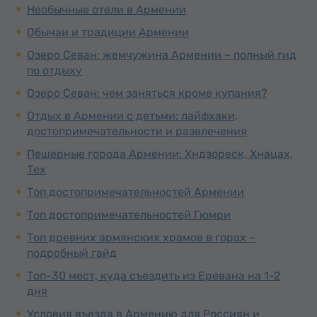
Необычные отели в Армении
Обычаи и традиции Армении
Озеро Севан: жемчужина Армении – полный гид
по отдыху
Озеро Севан: чем заняться кроме купания?
Отдых в Армении с детьми: лайфхаки,
достопримечательности и развлечения
Пещерные города Армении: Хндзореск, Хнацах,
Тех
Топ достопримечательностей Армении
Топ достопримечательностей Гюмри
Топ древних армянских храмов в горах –
подробный гайд
Топ-30 мест, куда съездить из Еревана на 1-2
дня
Условия въезда в Армению для Россиян и