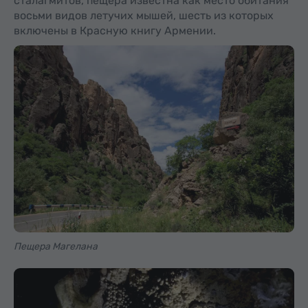
сталагмитов, пещера известна как место обитания
восьми видов летучих мышей, шесть из которых
включены в Красную книгу Армении.
Пещера Магелана