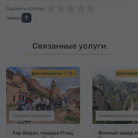
Оценить статью
Наверх
Связанные услуги
Длительность:
9-10 ч
Длительно
Групповая экскурсия
Прекрасный вид
Индивидуальная экс
Хор Вирап, пещера Птиц,
Винный завод И