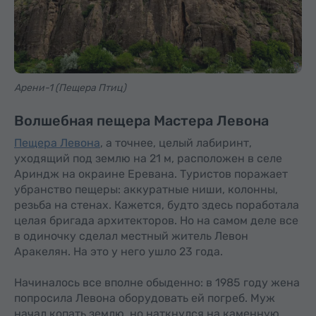
Арени-1 (Пещера Птиц)
Волшебная пещера Мастера Левона
Пещера Левона
, а точнее, целый лабиринт,
уходящий под землю на 21 м, расположен в селе
Ариндж на окраине Еревана. Туристов поражает
убранство пещеры: аккуратные ниши, колонны,
резьба на стенах. Кажется, будто здесь поработала
целая бригада архитекторов. Но на самом деле все
в одиночку сделал местный житель Левон
Аракелян. На это у него ушло 23 года.
Начиналось все вполне обыденно: в 1985 году жена
попросила Левона оборудовать ей погреб. Муж
начал копать землю, но наткнулся на каменную