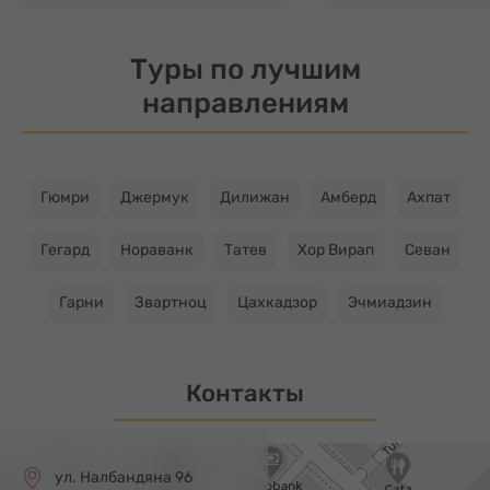
Туры по лучшим
направлениям
Гюмри
Джермук
Дилижан
Амберд
Ахпат
Гегард
Нораванк
Татев
Хор Вирап
Севан
Гарни
Звартноц
Цахкадзор
Эчмиадзин
Контакты
ул. Налбандяна 96