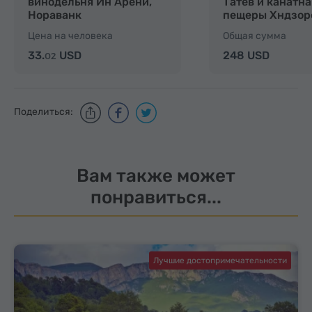
винодельня Ин Арени,
Татев и канатна
Нораванк
пещеры Хндзор
Цена на человека
Общая сумма
33.
USD
248 USD
02
Поделиться:
Вам также может
понравиться...
Лучшие достопримечательности