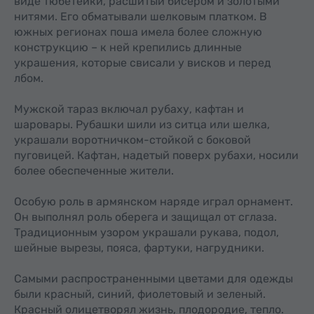
виде тюбетейки, расшитый бисером и золотыми
нитями. Его обматывали шелковым платком. В
южных регионах поша имела более сложную
конструкцию – к ней крепились длинные
украшения, которые свисали у висков и перед
лбом.
Мужской тараз включал рубаху, кафтан и
шаровары. Рубашки шили из ситца или шелка,
украшали воротничком-стойкой с боковой
пуговицей. Кафтан, надетый поверх рубахи, носили
более обеспеченные жители.
Особую роль в армянском наряде играл орнамент.
Он выполнял роль оберега и защищал от сглаза.
Традиционным узором украшали рукава, подол,
шейные вырезы, пояса, фартуки, нагрудники.
Самыми распространенными цветами для одежды
были красный, синий, фиолетовый и зеленый.
Красный олицетворял жизнь, плодородие, тепло.