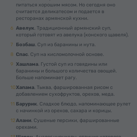
питаться хорошим мясом. Но сегодня оно
считается деликатесом и подается в
ресторанах армянской кухни.
Авелук
. Традиционный армянский суп,
который готовят из авелука (конского щавеля).
Бозбаш
. Суп из баранины и нута.
Спас
. Суп на кисломолочной основе.
Хашлама
. Густой суп из говядины или
баранины и большого количества овощей.
Больше напоминает рагу.
Хапама
. Тыква, фаршированная рисом с
добавлением сухофруктов, орехов, меда.
Барурик
. Сладкое блюдо, напоминающее рулет
с начинкой из орехов, сахара и корицы.
Алани
. Сушеные персики, фаршированные
орехами.
Шароц
. Аналог чурчхелы, отличие которого