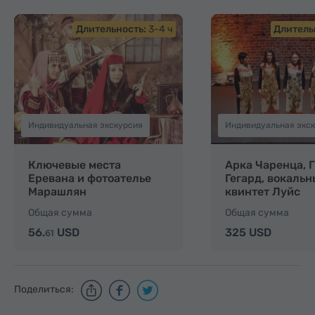
Длительность:
3-4 ч
Длитель
Индивидуальная экскурсия
Индивидуальная экс
Ключевые места
Арка Чаренца, 
Еревана и фотоателье
Гегард, вокаль
Марашлян
квинтет Луйс
Общая сумма
Общая сумма
56.
USD
325 USD
61
Поделиться: