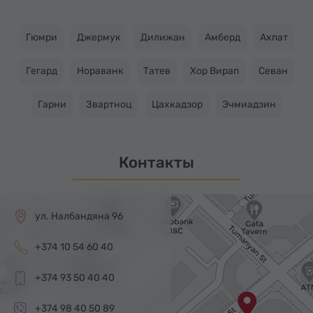
Гюмри
Джермук
Дилижан
Амберд
Ахпат
Гегард
Нораванк
Татев
Хор Вирап
Севан
Гарни
Звартноц
Цахкадзор
Эчмиадзин
Контакты
ул. Налбандяна 96
+374 10 54 60 40
+374 93 50 40 40
+374 98 40 50 89