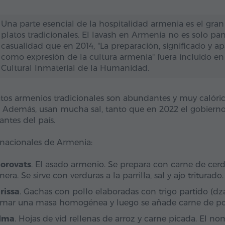
Una parte esencial de la hospitalidad armenia es el gran
platos tradicionales. El lavash en Armenia no es solo pan
casualidad que en 2014, "La preparación, significado y a
como expresión de la cultura armenia" fuera incluido en
Cultural Inmaterial de la Humanidad.
atos armenios tradicionales son abundantes y muy calóricos
. Además, usan mucha sal, tanto que en 2022 el gobierno p
antes del país.
 nacionales de Armenia:
orovats
. El asado armenio. Se prepara con carne de cer
nera. Se sirve con verduras a la parrilla, sal y ajo triturado.
rissa
. Gachas con pollo elaboradas con trigo partido (dza
rmar una masa homogénea y luego se añade carne de pol
lma
. Hojas de vid rellenas de arroz y carne picada. El nom