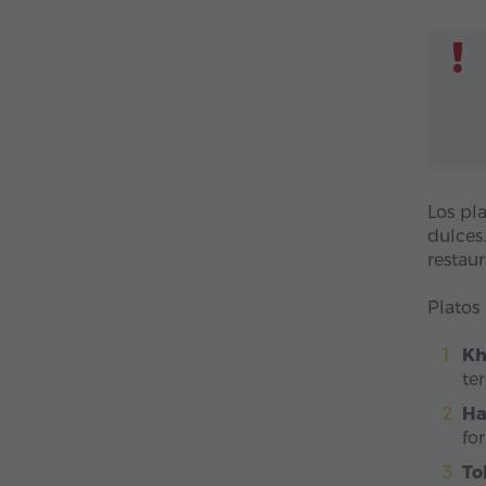
Los pl
dulces
restaur
Platos
Kh
ter
Ha
fo
To