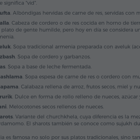
 significa "vid".
ufta
. Albóndigas hervidas de carne de res, servidas con m
alla
. Cabeza de cordero o de res cocida en horno de tier
 plato de gente humilde, pero hoy en día se considera un
menia.
eluk
. Sopa tradicional armenia preparada con aveluk (ace
zbash
. Sopa de cordero y garbanzos.
as
. Sopa a base de leche fermentada.
ashlama
. Sopa espesa de carne de res o cordero con mu
hapama
. Calabaza rellena de arroz, frutos secos, miel y n
rurik
. Dulce en forma de rollo relleno de nueces, azúcar 
ani
. Melocotones secos rellenos de nueces.
arots
. Variante del churchkhela, cuya diferencia es la mez
rdamomo. El sharots también se conoce como sujukh du
a es famosa no solo por sus platos tradicionales, sino ta