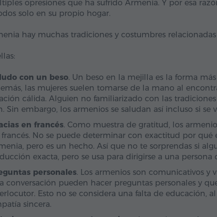
ltiples opresiones que ha sufrido Armenia. Y por esa razó
dos solo en su propio hogar.
enia hay muchas tradiciones y costumbres relacionadas 
llas:
ludo con un beso
. Un beso en la mejilla es la forma má
emás, las mujeres suelen tomarse de la mano al encontrar
lación cálida. Alguien no familiarizado con las tradicio
n. Sin embargo, los armenios se saludan así incluso si se vi
acias en francés
. Como muestra de gratitud, los armenios
 francés. No se puede determinar con exactitud por qué e
menia, pero es un hecho. Así que no te sorprendas si alguie
aducción exacta, pero se usa para dirigirse a una persona
eguntas personales
. Los armenios son comunicativos y va
a conversación pueden hacer preguntas personales y quere
terlocutor. Esto no se considera una falta de educación, a
patía sincera.