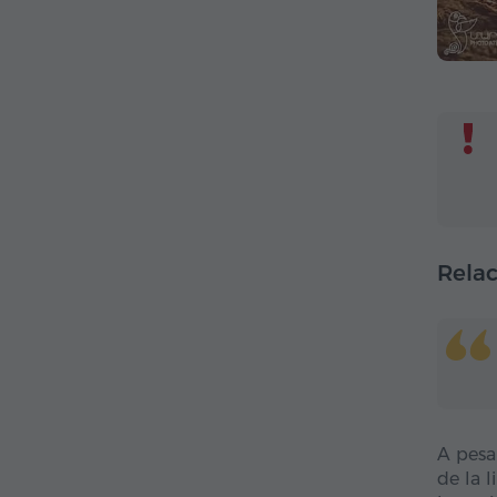
Relac
A pesa
de la 