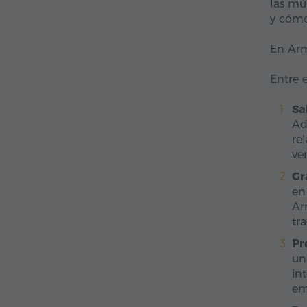
las mú
y cómo
En Arm
Entre e
Sa
Ad
re
ve
Gr
en
Ar
tr
Pr
un
in
em