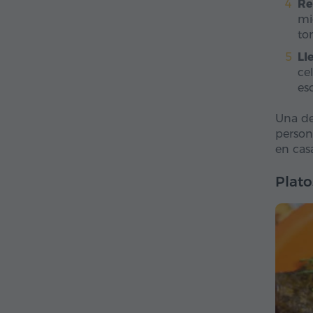
Re
mi
to
Ll
ce
es
Una de
person
en cas
Plato