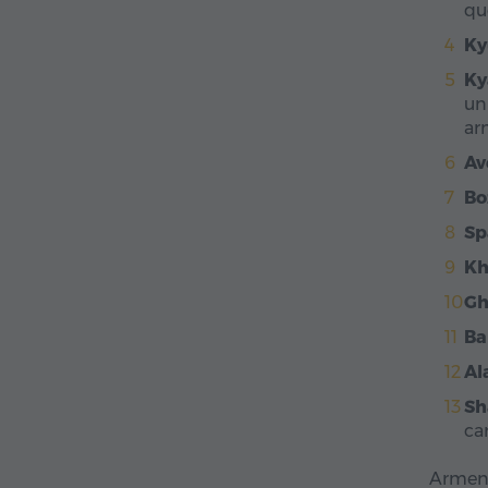
que
Ky
Ky
un
ar
Av
Bo
Sp
Kh
G
Ba
Al
Sh
ca
Armeni