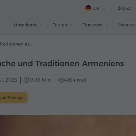
De
$
USD
Unterkunft
Touren
Transport
Veranst
Bräuche und Traditionen Armeniens
uche und Traditionen Armeniens
ul, 2025
13-15 Min.
4614 mal
und Feiertage