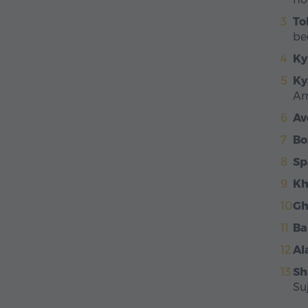
To
be
Ky
Ky
Ar
Av
Bo
Sp
Kh
G
Ba
Al
Sh
Su