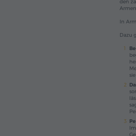
den za
Armeni
In Arm
Dazu g
Be
be
he
Me
si
Da
so
lä
sa
Pe
Pe
Im
Ge