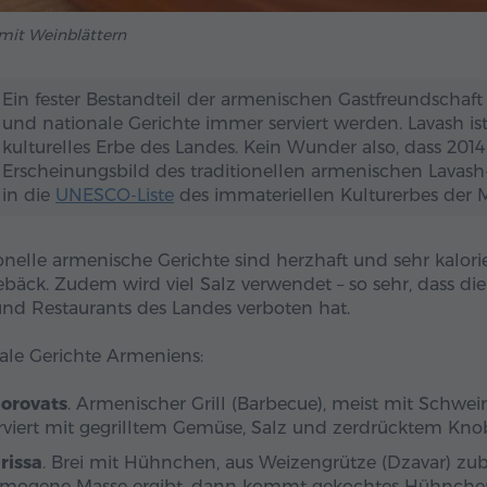
mit Weinblättern
Ein fester Bestandteil der armenischen Gastfreundschaft
und nationale Gerichte immer serviert werden. Lavash is
kulturelles Erbe des Landes. Kein Wunder also, dass 201
Erscheinungsbild des traditionellen armenischen Lavash
in die
UNESCO-Liste
des immateriellen Kulturerbes de
ionelle armenische Gerichte sind herzhaft und sehr kalori
bäck. Zudem wird viel Salz verwendet – so sehr, dass die
und Restaurants des Landes verboten hat.
ale Gerichte Armeniens:
orovats
. Armenischer Grill (Barbecue), meist mit Schwei
rviert mit gegrilltem Gemüse, Salz und zerdrücktem Kno
rissa
. Brei mit Hühnchen, aus Weizengrütze (Dzavar) zuber
mogene Masse ergibt, dann kommt gekochtes Hühnchenf