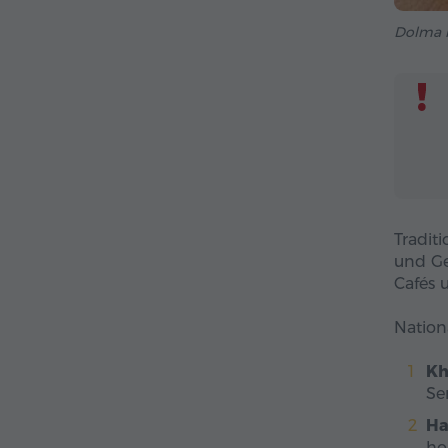
Dolma 
Tradit
und Ge
Cafés 
Nation
Kh
Se
Ha
ho