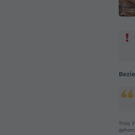
Bezie
Trotz 
gehorc