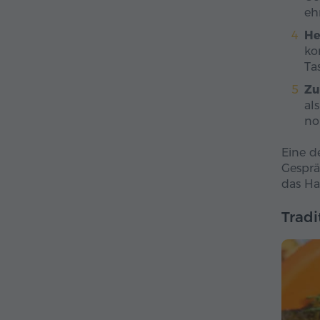
eh
He
ko
Ta
Zu
al
no
Eine d
Gesprä
das Ha
Tradi