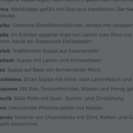
lma
. Weinblätter gefüllt mit Reis und Hackfleisch. Der 
deutet.
ufta
. Gekochte Rindfleischbällchen, serviert mit zerlasse
alla
. Im Erdofen gegarter Kopf von Lamm oder Rind mit
men, heute ein Restaurant-Delikatessen.
eluk
. Traditionelle Suppe aus Sauerampfer.
zbash
. Suppe mit Lamm und Kichererbsen.
as
. Suppe auf Basis von fermentierter Milch.
ashlama
. Dicke Suppe mit Rind- oder Lammfleisch und 
hapama
. Mit Reis, Trockenfrüchten, Nüssen und Honig gefü
rurik
. Süße Rolle mit Nuss-, Zucker- und Zimtfüllung.
ani
. Getrocknete Pfirsiche gefüllt mit Nüssen.
arots
. Variante von Churchkhela mit Zimt, Nelken und 
jukh bezeichnet.